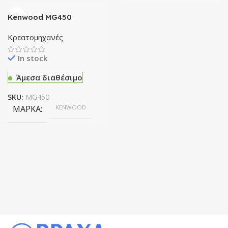
Kenwood MG450
Κρεατομηχανή
Κρεατομηχανές
In stock
Άμεσα διαθέσιμο
SKU:
MG450
ΜΆΡΚΑ
KENWOOD