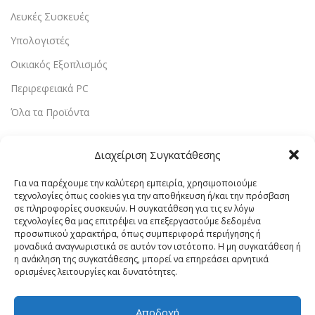
Λευκές Συσκευές
Υπολογιστές
Οικιακός Εξοπλισμός
Περιρεφειακά PC
Όλα τα Προϊόντα
Χρήσιμοι Σύνδεσμοι
Διαχείριση Συγκατάθεσης
Αρχική
Για να παρέχουμε την καλύτερη εμπειρία, χρησιμοποιούμε
Υπηρεσίες
τεχνολογίες όπως cookies για την αποθήκευση ή/και την πρόσβαση
σε πληροφορίες συσκευών. Η συγκατάθεση για τις εν λόγω
Αποστολή & Επιστροφές
τεχνολογίες θα μας επιτρέψει να επεξεργαστούμε δεδομένα
προσωπικού χαρακτήρα, όπως συμπεριφορά περιήγησης ή
Τρόποι Πληρωμής
μοναδικά αναγνωριστικά σε αυτόν τον ιστότοπο. Η μη συγκατάθεση ή
η ανάκληση της συγκατάθεσης, μπορεί να επηρεάσει αρνητικά
Εντοπισμός Παραγγελίας
ορισμένες λειτουργίες και δυνατότητες.
Λογαριασμός
Αποδοχή
Πολιτική Απορρήτου