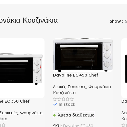
νάκια Κουζινάκια
Show
Davoline EC 450 Chef
Ηλεκτρικό Φουρνάκι 28lt με 3
Λευκές Συσκευές
,
Φουρνάκια
Εστίες
Κουζινάκια
ne EC 350 Chef
Da
In stock
κό Φουρνάκι 28lt με 2
Ηλ
 Συσκευές
,
Φουρνάκια
Λε
Εσ
Άμεσα διαθέσιμο
άκια
Κο
SKU:
Davoline EC 450