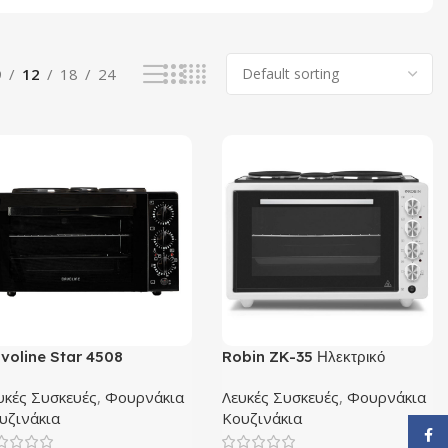
9
12
18
24
voline Star 4508
Robin ZK-35 Ηλεκτρικό
εκτρικό Φουρνάκι 38lt με 3
Φουρνάκι 42lt με 3 Εστίες
υκές Συσκευές
,
Φουρνάκια
Λευκές Συσκευές
,
Φουρνάκια
τίες
υζινάκια
Κουζινάκια
Face