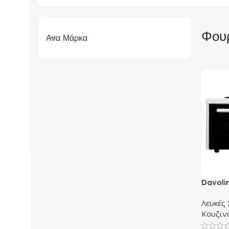
Φουρ
Ανα Μάρκα
Davoli
Ηλεκτρι
Λευκές
Εστίες
Κουζιν