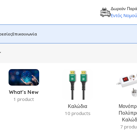
Δωρεάν Παρ
Εντός Νομο
ρεσίες
Επικοινωνία
”
What's New
1 product
Καλώδια
Μονόπρι
Πολύπρι
10 products
Καλώδ
7 produ