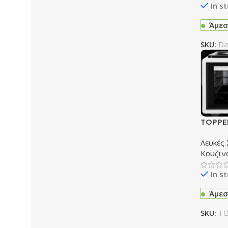
In s
Άμεσ
SKU:
Da
TOPPER
Φουρνάκ
Λευκές
Κουζιν
In s
Άμεσ
SKU:
TO