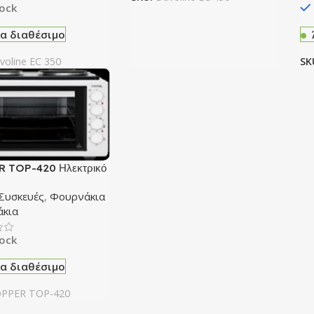
tock
α διαθέσιμο
voline EC 350
SK
 TOP-420 Ηλεκτρικό
ι 42lt και 2 εστιών
 Συσκευές
,
Φουρνάκια
άκια
tock
α διαθέσιμο
PPER TOP-420