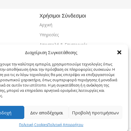
Χρήσιμοι Σύνδεσμοι
Αρχική
Υπηρεσίες
Αποστολή & Επιστροφές
Διαχείριση Συγκατάθεσης
Τρόποι Πληρωμής
Εντοπισμός Παραγγελίας
έχουμε την καλύτερη εμπειρία, χρησιμοποιούμε τεχνολογίες όπως
α την αποθήκευση ή/και την πρόσβαση σε πληροφορίες συσκευών. Η
Λογαριασμός
η για τις εν λόγω τεχνολογίες θα μας επιτρέψει να επεξεργαστούμε
ροσωπικού χαρακτήρα, όπως συμπεριφορά περιήγησης ή μοναδικά
Πολιτική Απορρήτου
ικά σε αυτόν τον ιστότοπο. Η μη συγκατάθεση ή η ανάκληση της
ης, μπορεί να επηρεάσει αρνητικά ορισμένες λειτουργίες και
Πολιτική Cookies
ς.
Όροι Χρήσης
οδοχή
Δεν αποδέχομαι
Προβολή προτιμήσεων
Επικοινωνία
Πολιτική Cookies
Πολιτική Απορρήτου