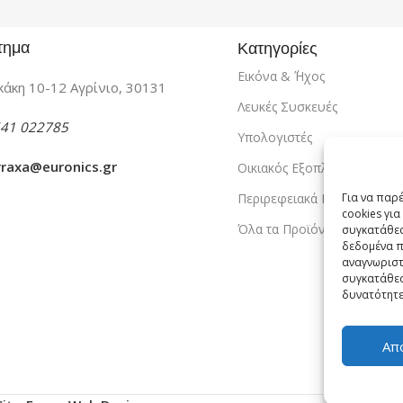
τημα
Κατηγορίες
Εικόνα & ΄Ήχος
άκη 10-12 Αγρίνιο, 30131
Λευκές Συσκευές
41 022785
Υπολογιστές
vraxa@euronics.gr
Οικιακός Εξοπλισμός
Περιρεφειακά PC
Για να παρ
cookies γι
Όλα τα Προϊόντα
συγκατάθεσ
δεδομένα π
αναγνωριστ
συγκατάθεσ
δυνατότητε
Απ