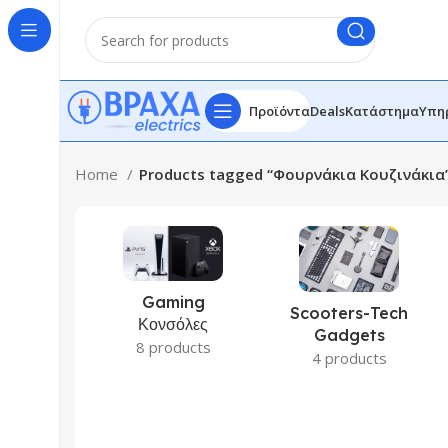
Προϊόντα
Deals
Κατάστημα
Υπη
Home
Products tagged “Φουρνάκια Κουζινάκια
Gaming
Scooters-Tech
Κονσόλες
Gadgets
8 products
4 products