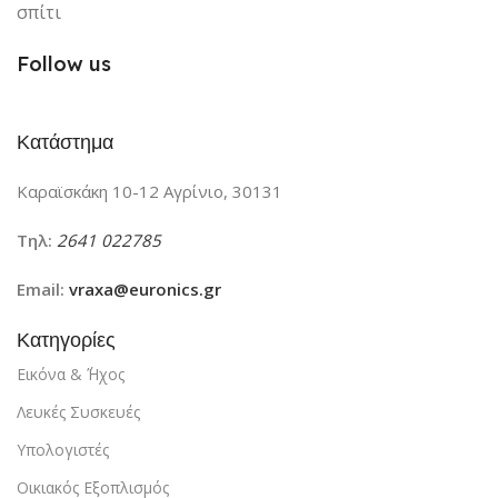
σπίτι
ΙΟΝΙΣΤΉΣ
Ναι
ΙΟΝΙΣΤΉΣ
Όχι
Follow us
WIFI
Ναί
WIFI
Ναί
Κατάστημα
Καραϊσκάκη 10-12 Αγρίνιο, 30131
Τηλ:
2641 022785
Email:
vraxa@euronics.gr
Κατηγορίες
Εικόνα & ΄Ήχος
Λευκές Συσκευές
Υπολογιστές
Οικιακός Εξοπλισμός