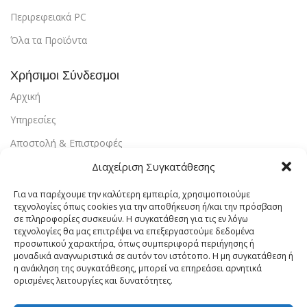
Περιρεφειακά PC
Όλα τα Προϊόντα
Χρήσιμοι Σύνδεσμοι
Αρχική
Υπηρεσίες
Αποστολή & Επιστροφές
Διαχείριση Συγκατάθεσης
Τρόποι Πληρωμής
Εντοπισμός Παραγγελίας
Για να παρέχουμε την καλύτερη εμπειρία, χρησιμοποιούμε
τεχνολογίες όπως cookies για την αποθήκευση ή/και την πρόσβαση
Λογαριασμός
σε πληροφορίες συσκευών. Η συγκατάθεση για τις εν λόγω
τεχνολογίες θα μας επιτρέψει να επεξεργαστούμε δεδομένα
Πολιτική Απορρήτου
προσωπικού χαρακτήρα, όπως συμπεριφορά περιήγησης ή
μοναδικά αναγνωριστικά σε αυτόν τον ιστότοπο. Η μη συγκατάθεση ή
Πολιτική Cookies
η ανάκληση της συγκατάθεσης, μπορεί να επηρεάσει αρνητικά
ορισμένες λειτουργίες και δυνατότητες.
Όροι Χρήσης
Επικοινωνία