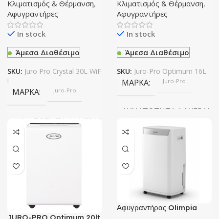
και Wi-Fi 16lt
Κλιματισμός & Θέρμανση
,
Κλιματισμός & Θέρμανση
,
Αφυγραντήρες
Αφυγραντήρες
In stock
In stock
Άμεσα Διαθέσιμο
Άμεσα Διαθέσιμο
SKU:
Juro Pro Crystal 30L WiF
SKU:
Juro-Pro Optimum 16L
i
ΜΆΡΚΑ
Juro-Pro
ΜΆΡΚΑ
Juro-Pro
ΔΥΝΑΤΌΤΗΤΑ ΑΦΎΓΡΑΝΣΗ
ΔΥΝΑΤΌΤΗΤΑ ΑΦΎΓΡΑΝΣΗΣ (LT/24H)
16 L
30 L
ΕΎΡΟΣ ΧΏΡΟΥ ΚΆΛΥΨΗΣ
ΕΎΡΟΣ ΧΏΡΟΥ ΚΆΛΥΨΗΣ
80 m2
150 m2
Αφυγραντήρας Olimpia
ΙΟΝΙΣΤΉΣ
Ναί
Splendid Aquaria S1 20P
JURO-PRO Optimum 20lt