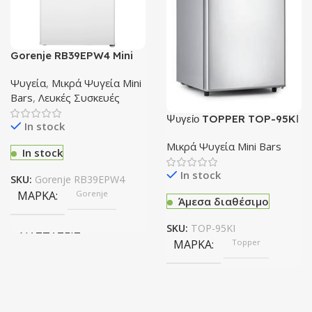
Gorenje RB39EPW4 Mini
Bar
Ψυγεία
,
Μικρά Ψυγεία Mini
Bars
,
Λευκές Συσκευές
Ψυγείο TOPPER TOP-95KΙ
In stock
Inox Ε
Μικρά Ψυγεία Mini Bars
In stock
In stock
SKU:
Gorenje RB39EPW4
ΜΆΡΚΑ
Gorenje
Άμεσα διαθέσιμο
SKU:
TOP-95KΙ
ΔΙΑΣΤΆΣΕΙΣ
ΜΆΡΚΑ
Topper
(ΠxΥxΒ): 49.4 x 84.7 x 49.4 cm
ΤΎΠΟΣ ΨΎΞΗΣ