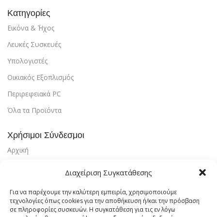
Κατηγορίες
Εικόνα & ΄Ήχος
Λευκές Συσκευές
Υπολογιστές
Οικιακός Εξοπλισμός
Περιρεφειακά PC
Όλα τα Προϊόντα
Χρήσιμοι Σύνδεσμοι
Αρχική
Υπηρεσίες
Διαχείριση Συγκατάθεσης
Αποστολή & Επιστροφές
Για να παρέχουμε την καλύτερη εμπειρία, χρησιμοποιούμε
Τρόποι Πληρωμής
τεχνολογίες όπως cookies για την αποθήκευση ή/και την πρόσβαση
σε πληροφορίες συσκευών. Η συγκατάθεση για τις εν λόγω
Εντοπισμός Παραγγελίας