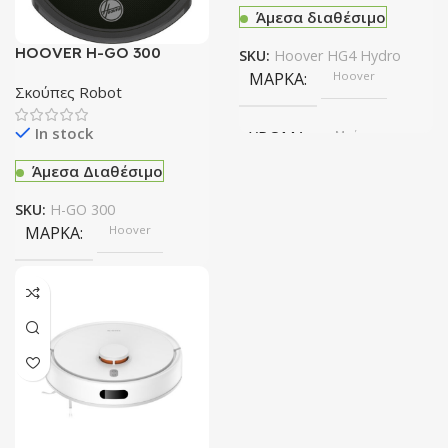
Άμεσα διαθέσιμο
HOOVER H-GO 300
SKU:
Hoover HG4 Hydro
HYDRO PRO Σκούπα
ΜΆΡΚΑ
Hoover
Ρομπότ
Σκούπες Robot
In stock
ΧΡΏΜΑ
Μαύρο
Άμεσα Διαθέσιμο
SKU:
H-GO 300
ΜΆΡΚΑ
Hoover