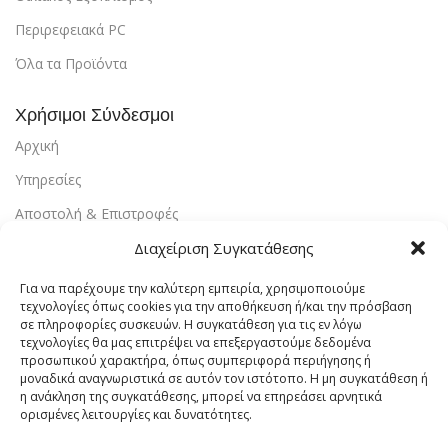
Περιρεφειακά PC
Όλα τα Προϊόντα
Χρήσιμοι Σύνδεσμοι
Αρχική
Υπηρεσίες
Αποστολή & Επιστροφές
Διαχείριση Συγκατάθεσης
Τρόποι Πληρωμής
Εντοπισμός Παραγγελίας
Για να παρέχουμε την καλύτερη εμπειρία, χρησιμοποιούμε
τεχνολογίες όπως cookies για την αποθήκευση ή/και την πρόσβαση
Λογαριασμός
σε πληροφορίες συσκευών. Η συγκατάθεση για τις εν λόγω
τεχνολογίες θα μας επιτρέψει να επεξεργαστούμε δεδομένα
Πολιτική Απορρήτου
προσωπικού χαρακτήρα, όπως συμπεριφορά περιήγησης ή
μοναδικά αναγνωριστικά σε αυτόν τον ιστότοπο. Η μη συγκατάθεση ή
Πολιτική Cookies
η ανάκληση της συγκατάθεσης, μπορεί να επηρεάσει αρνητικά
ορισμένες λειτουργίες και δυνατότητες.
Όροι Χρήσης