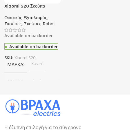
Xiaomi S20 Σκούπα
Ρομπότ
Οικιακός Εξοπλισμός
,
Σκούπες
,
Σκούπες Robot
Available on backorder
Available on backorder
SKU:
Xiaomi S20
ΜΆΡΚΑ
Xiaomi
ΧΡΏΜΑ
Λευκό
Η έξυπνη επιλογή για το σύγχρονο