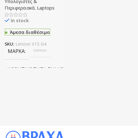
Υπολογιστές &
Περιφερειακά
,
Laptops
In stock
Άμεσα διαθέσιμο
SKU:
Lenovo V15 G4
ΜΆΡΚΑ
Lenovo
ΧΩΡΗΤΙΚΌΤΗΤΑ ΣΚΛΗΡΟΎ ΔΊΣΚΟΥ
512g
CPU
Amd Ryzen 5 7520u
ΑΝΆΛΥΣΗ ΟΘΌΝΗΣ
Full HD