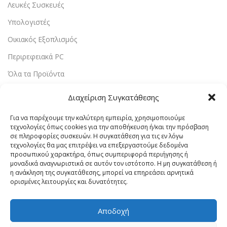
Λευκές Συσκευές
Υπολογιστές
Οικιακός Εξοπλισμός
Περιρεφειακά PC
Όλα τα Προϊόντα
Διαχείριση Συγκατάθεσης
Χρήσιμοι Σύνδεσμοι
Αρχική
Για να παρέχουμε την καλύτερη εμπειρία, χρησιμοποιούμε
τεχνολογίες όπως cookies για την αποθήκευση ή/και την πρόσβαση
Υπηρεσίες
σε πληροφορίες συσκευών. Η συγκατάθεση για τις εν λόγω
τεχνολογίες θα μας επιτρέψει να επεξεργαστούμε δεδομένα
Αποστολή & Επιστροφές
προσωπικού χαρακτήρα, όπως συμπεριφορά περιήγησης ή
μοναδικά αναγνωριστικά σε αυτόν τον ιστότοπο. Η μη συγκατάθεση ή
Τρόποι Πληρωμής
η ανάκληση της συγκατάθεσης, μπορεί να επηρεάσει αρνητικά
ορισμένες λειτουργίες και δυνατότητες.
Εντοπισμός Παραγγελίας
Λογαριασμός
Αποδοχή
Πολιτική Απορρήτου