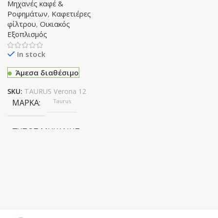
Μηχανές καφέ &
Ροφημάτων
,
Καφετιέρες
φίλτρου
,
Οικιακός
Εξοπλισμός
In stock
Άμεσα διαθέσιμο
SKU:
TAURUS Verona 12
ΜΆΡΚΑ
Taurus
ΤΎΠΟΣ ΜΗΧΑΝΉΣ
Φίλτρου