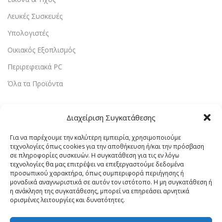
Λευκές Συσκευές
Υπολογιστές
Οικιακός Εξοπλισμός
Περιρεφειακά PC
Όλα τα Προϊόντα
Χρήσιμοι Σύνδεσμοι
Διαχείριση Συγκατάθεσης
Αρχική
Για να παρέχουμε την καλύτερη εμπειρία, χρησιμοποιούμε
Υπηρεσίες
τεχνολογίες όπως cookies για την αποθήκευση ή/και την πρόσβαση
σε πληροφορίες συσκευών. Η συγκατάθεση για τις εν λόγω
Αποστολή & Επιστροφές
τεχνολογίες θα μας επιτρέψει να επεξεργαστούμε δεδομένα
προσωπικού χαρακτήρα, όπως συμπεριφορά περιήγησης ή
Τρόποι Πληρωμής
μοναδικά αναγνωριστικά σε αυτόν τον ιστότοπο. Η μη συγκατάθεση ή
Εντοπισμός Παραγγελίας
η ανάκληση της συγκατάθεσης, μπορεί να επηρεάσει αρνητικά
ορισμένες λειτουργίες και δυνατότητες.
Λογαριασμός