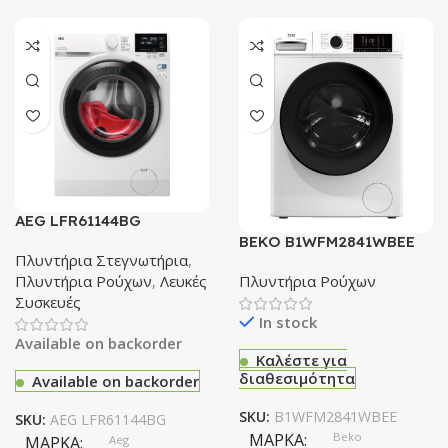
AEG LFR61144BG
Πλυντήριο Ρούχων
BEKO B1WFM2841WBEE
Πλυντήριο Ρούχων
Πλυντήρια Στεγνωτήρια
,
Πλυντήρια Ρούχων
Πλυντήρια Ρούχων
,
Λευκές
Συσκευές
In stock
Available on backorder
Καλέστε για
διαθεσιμότητα
Available on backorder
SKU:
B1WFM2841WBEE
SKU:
AEG LFR61144BG
ΜΆΡΚΑ
Beko
ΜΆΡΚΑ
Aeg