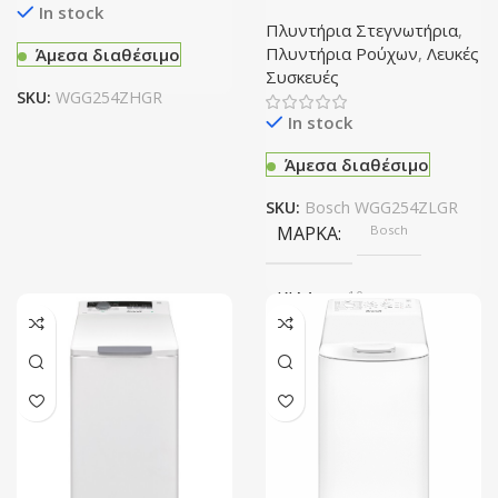
Πλύντήριο ρούχων ατμού
In stock
10kg
Πλυντήρια Στεγνωτήρια
,
WIFI
Όχι
Πλυντήρια Ρούχων
,
Λευκές
Άμεσα διαθέσιμο
Συσκευές
SKU:
WGG254ZHGR
In stock
Άμεσα διαθέσιμο
SKU:
Bosch WGG254ZLGR
ΜΆΡΚΑ
Bosch
ΚΙΛΆ
10
ΛΕΙΤΟΥΡΓΊΑ ΑΤΜΟΎ
Ναί
ΣΤΡΟΦΈΣ
1400