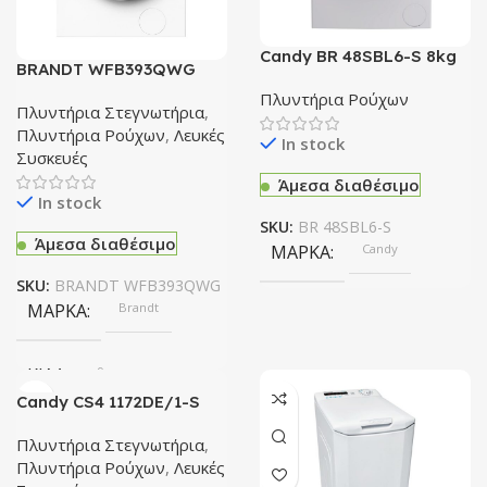
Candy BR 48SBL6-S 8kg
BRANDT WFB393QWG
Πλυντήριο Ρούχων
Πλυντήρια Ρούχων
Πλυντήρια Στεγνωτήρια
,
Πλυντήρια Ρούχων
,
Λευκές
In stock
Συσκευές
Άμεσα διαθέσιμο
In stock
SKU:
BR 48SBL6-S
Άμεσα διαθέσιμο
ΜΆΡΚΑ
Candy
SKU:
BRANDT WFB393QWG
ΜΆΡΚΑ
Brandt
ΚΙΛΆ
9
Candy CS4 1172DE/1-S
Πλυντήριο ρούχων
ΛΕΙΤΟΥΡΓΊΑ ΑΤΜΟΎ
Πλυντήρια Στεγνωτήρια
,
Πλυντήρια Ρούχων
,
Λευκές