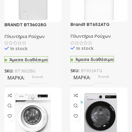
WIFI
Όχι
Brandt BT652ATG
BRANDT BT36028G
Πλυντήριο Ρούχων Άνω
ΤΎΠΟΣ ΠΛΥΝΤΗΡΊΟΥ
Πλυντήριο Ρούχων Άνω
Φόρτωσης
Φόρτωσης
Πλυντήρια Ρούχων
Πλυντήρια Ρούχων
Εμπρόσθιας Φόρτωσης
In stock
In stock
Άμεσα διαθέσιμο
Άμεσα διαθέσιμο
SKU:
BT652ATG
SKU:
BT36028G
ΜΆΡΚΑ
Brandt
ΜΆΡΚΑ
Brandt