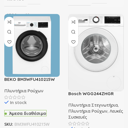
ΚΙΛΆ
10
ΛΕΙΤΟΥΡΓΊΑ ΑΤΜΟΎ
Όχι
ΤΎΠΟΣ ΠΛΥΝΤΗΡΊΟΥ
Εμπρόσθιας Φόρτωσης
BEKO BM3WFU410215W
Πλυντήριο Ρούχων
Πλυντήρια Ρούχων
ΣΤΡΟΦΈΣ
1400
Bosch WGG244ZHGR
πλυντήριο ρούχων 9kg
In stock
Ατμού πλυντήριο ρούχων
Πλυντήρια Στεγνωτήρια
,
WIFI
Όχι
9kg Ατμού
Πλυντήρια Ρούχων
,
Λευκές
Άμεσα διαθέσιμο
Συσκευές
SKU:
BM3WFU410215W