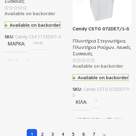
Συσκευές
Ναί
Available on backorder
ΣΤΡΟΦΈΣ
1400
Available on backorder
Candy CSTG 072DET/1-S
Πλυντήριο Ρούχων Άνω
ΤΎΠΟΣ ΠΛΥΝΤΗΡΊΟΥ
SKU:
Candy CS4 1172DE/1-S
Φόρτωσης 7kg 1000
Πλυντήρια Στεγνωτήρια
,
ΜΆΡΚΑ
Candy
Στροφών
Πλυντήρια Ρούχων
,
Λευκές
Εμπρόσθιας Φόρτωσης
Συσκευές
ΚΙΛΆ
7
Available on backorder
NFC
Όχι
Available on backorder
ΛΕΙΤΟΥΡΓΊΑ ΑΤΜΟΎ
WIFI
Όχι
SKU:
Candy CSTG 072DET/1-
S
Όχι
ΚΙΛΆ
7
ΣΤΡΟΦΈΣ
1100
ΛΕΙΤΟΥΡΓΊΑ ΑΤΜΟΎ
ΣΥΝΔΕΣΙΜΌΤΗΤΑ
1
2
3
4
5
6
7
→
Όχι