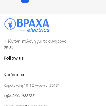
NFC
ΣΤΡΟΦΈΣ
1000
ΤΎΠΟΣ ΠΛΥΝΤΗΡΊΟΥ
ΣΥΝΔΕΣΙΜΌΤΗΤΑ
Εμπρόσθιας Φόρτωσης
NFC
Η έξυπνη επιλογή για το σύγχρονο
WIFI
Όχι
σπίτι
ΤΎΠΟΣ ΠΛΥΝΤΗΡΊΟΥ
Follow us
Άνω Φόρτωσης
Κατάστημα
WIFI
Όχι
Καραϊσκάκη 10-12 Αγρίνιο, 30131
Τηλ:
2641 022785
Email:
vraxa@euronics.gr