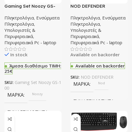
Gaming Set Noozy GS-
NOD DEFENDER
100
Πληκτρολόγια
,
Ενσύρματα
Πληκτρολόγια
,
Ενσύρματα
Πληκτρολόγια
,
Πληκτρολόγια
,
Υπολογιστές &
Υπολογιστές &
Περιφερειακά
,
Περιφερειακά
,
Περιφερειακά Pc - laptop
Περιφερειακά Pc - laptop
In stock
Available on backorder
Άμεσα διαθέσιμο ΤΙΜΗ:
Available on backorder
25€
SKU:
NOD DEFENDER
SKU:
Gaming Set Noozy GS-1
ΜΆΡΚΑ
Nod
00
ΜΆΡΚΑ
Noozy
ΣΥΝΔΕΣΙΜΌΤΗΤΑ
ΣΥΝΔΕΣΙΜΌΤΗΤΑ
USB
USB
RGB