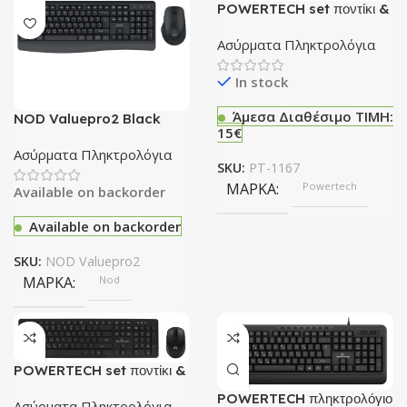
ΦΩΤΙΣΜΌΣ
POWERTECH set ποντίκι &
πληκτρολόγιο PT-1167,
ΦΩΤΙΣΜΌΣ
RGB
2.4GHz & Bluetooth,
Ασύρματα Πληκτρολόγια
μαύρο
In stock
Άμεσα Διαθέσιμο ΤΙΜΗ:
NOD Valuepro2 Black
15€
Ασύρματο Σετ Πληκτρολόγιο
& Ποντίκι
Ασύρματα Πληκτρολόγια
SKU:
PT-1167
ΜΆΡΚΑ
Powertech
Available on backorder
Available on backorder
SKU:
NOD Valuepro2
ΜΆΡΚΑ
Nod
POWERTECH set ποντίκι &
πληκτρολόγιο PT-1189,
POWERTECH πληκτρολόγιο
ασύρματο, 1600DPI, μαύρο
Ασύρματα Πληκτρολόγια