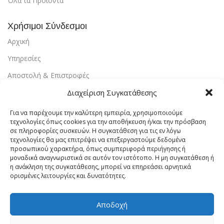
Όλα τα Προϊόντα
Χρήσιμοι Σύνδεσμοι
Αρχική
Υπηρεσίες
Αποστολή & Επιστροφές
Διαχείριση Συγκατάθεσης
Τρόποι Πληρωμής
Εντοπισμός Παραγγελίας
Για να παρέχουμε την καλύτερη εμπειρία, χρησιμοποιούμε
τεχνολογίες όπως cookies για την αποθήκευση ή/και την πρόσβαση
Λογαριασμός
σε πληροφορίες συσκευών. Η συγκατάθεση για τις εν λόγω
τεχνολογίες θα μας επιτρέψει να επεξεργαστούμε δεδομένα
Πολιτική Απορρήτου
προσωπικού χαρακτήρα, όπως συμπεριφορά περιήγησης ή
μοναδικά αναγνωριστικά σε αυτόν τον ιστότοπο. Η μη συγκατάθεση ή
Πολιτική Cookies
η ανάκληση της συγκατάθεσης, μπορεί να επηρεάσει αρνητικά
ορισμένες λειτουργίες και δυνατότητες.
Όροι Χρήσης
Επικοινωνία
Αποδοχή
Vrachaelectrics.gr © 2023 - Designed & Powered By
Site-