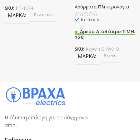
ασύρματο ποντίκι – μαύρο
Ασύρματα Πληκτρολόγια
SKU:
PT-1074
ΜΆΡΚΑ
Powertech
In stock
Άμεσα Διαθέσιμο ΤΙΜΗ:
15€
SKU:
Keywin GKW910
ΜΆΡΚΑ
Keywin
Η έξυπνη επιλογή για το σύγχρονο
σπίτι
Follow us