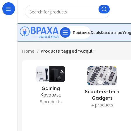
Προϊόντα
Deals
Κατάστημα
Υπη
Home
Products tagged “Ασημί”
Gaming
Scooters-Tech
Κονσόλες
Gadgets
8 products
4 products