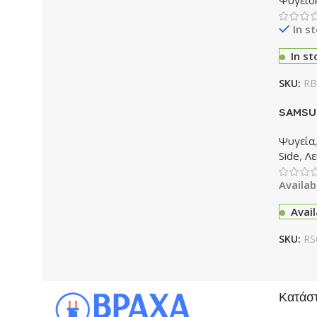
Ψυγειο
In s
In st
SKU:
RB
SAMSU
RS68CG
Ψυγεία
Side
,
Λε
Availab
Avai
SKU:
RS
Κατάσ