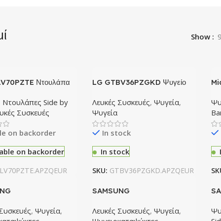
ί
Show
V70PZTE Ντουλάπα
LG GTBV36PZGKD Ψυγείο
Mi
Ψυ
,
Ντουλάπες Side by
Λευκές Συσκευές
,
Ψυγεία
,
Ψυ
υκές Συσκευές
Ψυγεία
Ba
le on backorder
In stock
lable on backorder
In stock
LV70PZTE.APZQEUR
SKU:
GTBV36PZGKD.APZQEUR
SK
NG
SAMSUNG
S
600ESA/EF
RB38C602DSA/EF
RH
 Συσκευές
,
Ψυγεία
,
Λευκές Συσκευές
,
Ψυγεία
,
Ψυ
καταψύκτης
Ψυγειοκαταψύκτης