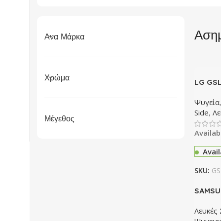
Ασημ
Ανα Μάρκα
Χρώμα
LG GSL
Ψυγεία
Side
,
Λε
Μέγεθος
Availab
Avai
SKU:
GS
SAMSU
RB38C
Λευκές
Ψυγειο