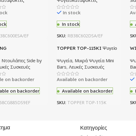
καταψύκτες
Ψυγειοκαταψύκτες
Si
tock
In stock
Av
ock
In stock
38C600ESA/EF
SKU:
RB38C602DSA/EF
SK
NG
TOPPER TOP-115KI Ψυγείο
WI
885DS9EF Ντουλάπα
,
Ντουλάπες Side by
Ψυγεία
,
Μικρά Ψυγεία Mini
Ψυ
υκές Συσκευές
Bars
,
Λευκές Συσκευές
Ba
le on backorder
Available on backorder
lable on backorder
Available on backorder
68CG885DS9EF
SKU:
TOPPER TOP-115K
SK
τημα
Κατηγορίες