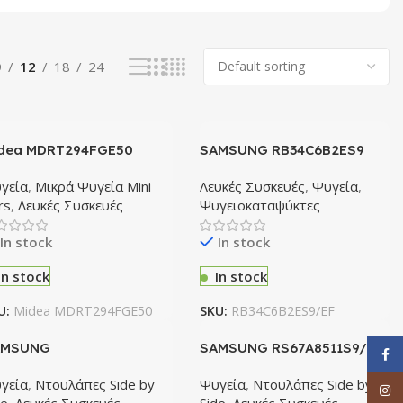
9
12
18
24
dea MDRT294FGE50
SAMSUNG RB34C6B2ES9
γείο
Ψυγειοκαταψύκτης
γεία
,
Μικρά Ψυγεία Mini
Λευκές Συσκευές
,
Ψυγεία
,
rs
,
Λευκές Συσκευές
Ψυγειοκαταψύκτες
In stock
In stock
In stock
In stock
U:
Midea MDRT294FGE50
SKU:
RB34C6B2ES9/EF
AMSUNG
SAMSUNG RS67A8511S9/EF
Face
69CG895DS9EF Ντουλάπα
Ντουλάπα
γεία
,
Ντουλάπες Side by
Ψυγεία
,
Ντουλάπες Side by
Inst