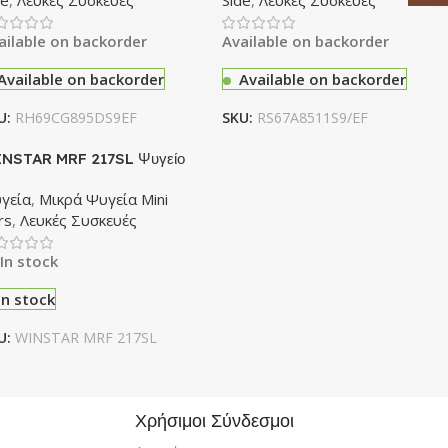
de
,
Λευκές Συσκευές
Side
,
Λευκές Συσκευές
ailable on backorder
Available on backorder
Available on backorder
Available on backorder
U:
RH69CG895DS9EF
SKU:
RS67A8511S9/EF
NSTAR MRF 217SL Ψυγείο
γεία
,
Μικρά Ψυγεία Mini
rs
,
Λευκές Συσκευές
In stock
In stock
U:
WINSTAR MRF 217SL
Χρήσιμοι Σύνδεσμοι