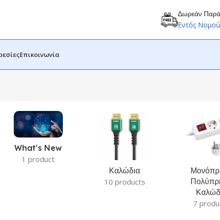
Δωρεάν Παρ
Εντός Νομο
ρεσίες
Επικοινωνία
What's New
1 product
Καλώδια
Μονόπρι
Πολύπρι
10 products
Καλώδ
7 produ