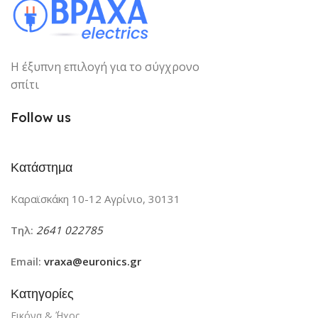
ΚΆΡΤΑ ΓΡΑΦΙΚΏΝ
Η έξυπνη επιλογή για το σύγχρονο
MSI NVidia RTX 4060
σπίτι
Follow us
Κατάστημα
Καραϊσκάκη 10-12 Αγρίνιο, 30131
Τηλ:
2641 022785
Email:
vraxa@euronics.gr
Κατηγορίες
Εικόνα & ΄Ήχος