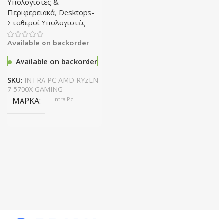
Υπολογιστές &
Περιφερειακά
,
Desktops-
Σταθεροί Υπολογιστές
Available on backorder
Available on backorder
SKU:
INTRA PC AMD RYZEN
7 5700X GAMING
ΜΆΡΚΑ
Intra Pc
ΧΩΡΗΤΙΚΌΤΗΤΑ ΣΚΛΗΡΟΎ ΔΊΣΚΟΥ
1 T
CPU
AMD Ryzen 7 5700Χ
RAM
16g