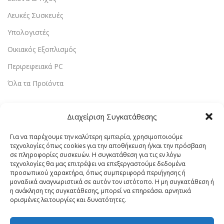
Λευκές Συσκευές
Υπολογιστές
Οικιακός Εξοπλισμός
Περιρεφειακά PC
Όλα τα Προϊόντα
Χρήσιμοι Σύνδεσμοι
Διαχείριση Συγκατάθεσης
Αρχική
Για να παρέχουμε την καλύτερη εμπειρία, χρησιμοποιούμε
Υπηρεσίες
τεχνολογίες όπως cookies για την αποθήκευση ή/και την πρόσβαση
σε πληροφορίες συσκευών. Η συγκατάθεση για τις εν λόγω
Αποστολή & Επιστροφές
τεχνολογίες θα μας επιτρέψει να επεξεργαστούμε δεδομένα
προσωπικού χαρακτήρα, όπως συμπεριφορά περιήγησης ή
Τρόποι Πληρωμής
μοναδικά αναγνωριστικά σε αυτόν τον ιστότοπο. Η μη συγκατάθεση ή
η ανάκληση της συγκατάθεσης, μπορεί να επηρεάσει αρνητικά
Εντοπισμός Παραγγελίας
ορισμένες λειτουργίες και δυνατότητες.
Λογαριασμός