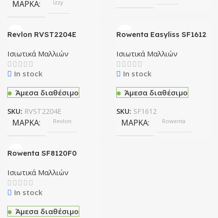
ΜΆΡΚΑ
Izzy
Revlon RVST2204E
Rowenta Easyliss SF1612
Ισιωτική Μαλλιών
Ισιωτική Μαλλιών
Ισιωτικά Μαλλιών
Ισιωτικά Μαλλιών
In stock
In stock
Άμεσα διαθέσιμο
Άμεσα διαθέσιμο
SKU:
RVST2204E
SKU:
SF1612
ΜΆΡΚΑ
Revlon
ΜΆΡΚΑ
Rowenta
Rowenta SF8120F0
Ultimate Experience
Thermocare Ισιωτική
Ισιωτικά Μαλλιών
μαλλιών
In stock
Άμεσα διαθέσιμο