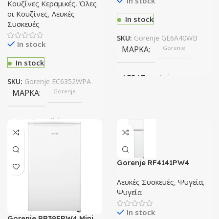
In stock
Κουζίνες Κεραμικές
,
Όλες
οι Κουζίνες
,
Λευκές
WIFI
Wifi Ready
In stock
Συσκευές
SKU:
Gorenje GE6A40WB
In stock
ΜΆΡΚΑ
Gorenje
In stock
ΑΈΡΑΣ
Ναί
SKU:
Gorenje EC6352WPA
ΜΆΡΚΑ
Gorenje
ΧΡΏΜΑ
Λευκό
ΑΈΡΑΣ
Ναί
ΔΙΑΣΤΆΣΕΙΣ
ΧΡΏΜΑ
Λευκό
ΥxΠxΒ (cm): 85x60x60
Gorenje RF4141PW4
Δίπορτο Ψυγείο
ΤΎΠΟΣ ΕΣΤΊΑΣ
Λευκές Συσκευές
,
Ψυγεία
,
ΤΎΠΟΣ ΕΣΤΊΑΣ
Ψυγεία
(ΠxΥxΒ): 67.6 × 96 × 71.9 cm
In stock
Εμαγιέ
Gorenje RB39EPW4 Mini