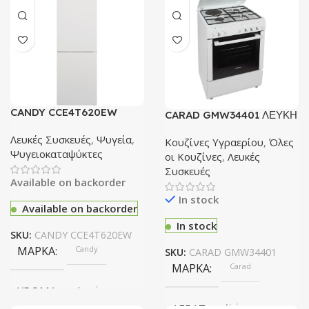
CANDY CCE4T620EW
CARAD GMW34401 ΛΕΥΚΗ
Ψυγειοκαταψύκτης
Κουζίνα με 3 εστίες αερίου
Λευκές Συσκευές
,
Ψυγεία
,
και 1 ηλεκτρική εστία
Κουζίνες Υγραερίου
,
Όλες
Ψυγειοκαταψύκτες
οι Κουζίνες
,
Λευκές
Συσκευές
Available on backorder
In stock
Available on backorder
In stock
SKU:
CANDY CCE4T620EW
ΜΆΡΚΑ
Candy
SKU:
CARAD GMW34401
ΜΆΡΚΑ
Carad
ΧΡΏΜΑ
Λευκό
ΑΈΡΑΣ
Ναί