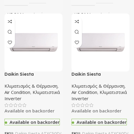
ΧΡΏΜΑ
Λευκό
ΧΡΏΜΑ
Λευκό
ΕΝΕΡΓΕΙΑΚΉ ΚΛΆΣΗ
ΕΝΕΡΓΕΙΑΚΉ ΚΛΆΣΗ
A++/A+++
A++/A+++
ΙΟΝΙΣΤΉΣ
Όχι
ΙΟΝΙΣΤΉΣ
Όχι
Daikin Siesta
Daikin Siesta
ATXC50D/ARXC50D
ATXC60D/ARXC60D
ΟΝΟΜΑΣΤΙΚΉ ΑΠΌΔΟΣΗ (BTU/H)
ΟΝΟΜΑΣΤΙΚΉ ΑΠΌΔΟΣΗ 
Κλιματιστικό Inverter
Κλιματιστικό Inverter
Κλιματισμός & Θέρμανση
,
Κλιματισμός & Θέρμανση
,
18000 BTU A++/A+++
21000 BTU A++/A+++
Air Condition
,
Κλιματιστικά
Air Condition
,
Κλιματιστικά
9000Btu
12000btu
Inverter
Inverter
Available on backorder
Available on backorder
WIFI
Wifi Ready
WIFI
Wifi Ready
Available on backorder
Available on backorder
SKU:
Daikin Siesta ATXC50D/
SKU:
Daikin Siesta ATXC60D/