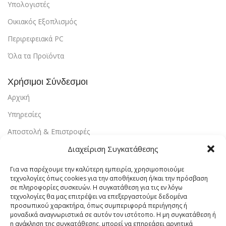
Υπολογιστές
Οικιακός Εξοπλισμός
Περιρεφειακά PC
Όλα τα Προϊόντα
Χρήσιμοι Σύνδεσμοι
Αρχική
Υπηρεσίες
Αποστολή & Επιστροφές
Διαχείριση Συγκατάθεσης
Τρόποι Πληρωμής
Εντοπισμός Παραγγελίας
Για να παρέχουμε την καλύτερη εμπειρία, χρησιμοποιούμε
τεχνολογίες όπως cookies για την αποθήκευση ή/και την πρόσβαση
Λογαριασμός
σε πληροφορίες συσκευών. Η συγκατάθεση για τις εν λόγω
τεχνολογίες θα μας επιτρέψει να επεξεργαστούμε δεδομένα
Πολιτική Απορρήτου
προσωπικού χαρακτήρα, όπως συμπεριφορά περιήγησης ή
μοναδικά αναγνωριστικά σε αυτόν τον ιστότοπο. Η μη συγκατάθεση ή
Πολιτική Cookies
η ανάκληση της συγκατάθεσης, μπορεί να επηρεάσει αρνητικά