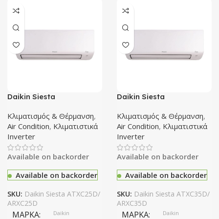
ΔΙΑΣΤΆΣΕΙΣ
ΔΙΑΣΤΆΣΕΙΣ
(ΥxΠxΒ) : 2000x595x658
(Υ x Π x Β)mm 850 x 600 x 660
ΣΥΝΔΕΣΙΜΌΤΗΤΑ
ΤΎΠΟΣ ΕΣΤΊΑΣ
WI FI
Daikin Siesta
Daikin Siesta
ATXC25D/ARXC25D
ATXC35D/ARXC35D
Αερίου + ηλεκτρική
Κλιματιστικό Inverter 9000
Κλιματιστικό Inverter
Κλιματισμός & Θέρμανση
,
Κλιματισμός & Θέρμανση
,
ΤΎΠΟΣ ΨΎΞΗΣ
BTU A++/A+++ με Wi-Fi
12000 BTU A++/A+++
Air Condition
,
Κλιματιστικά
Air Condition
,
Κλιματιστικά
ΧΡΏΜΑ
Λευκό
Inverter
Inverter
FULL NO FROST
Available on backorder
Available on backorder
Available on backorder
Available on backorder
SKU:
Daikin Siesta ATXC25D/
SKU:
Daikin Siesta ATXC35D/
ARXC25D
ARXC35D
ΜΆΡΚΑ
Daikin
ΜΆΡΚΑ
Daikin