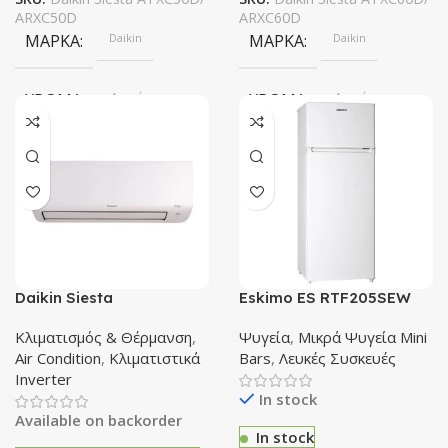
ARXC50D
ARXC60D
ΜΆΡΚΑ
Daikin
ΜΆΡΚΑ
Daikin
ΧΡΏΜΑ
Λευκό
ΧΡΏΜΑ
Λευκό
ΕΝΕΡΓΕΙΑΚΉ ΚΛΆΣΗ
ΕΝΕΡΓΕΙΑΚΉ ΚΛΆΣΗ
A++/A+++
A++/A+++
ΙΟΝΙΣΤΉΣ
Όχι
ΙΟΝΙΣΤΉΣ
Όχι
Daikin Siesta
Eskimo ES RTF205SEW
ATXC71D/ARXC71D
Δίπορτο Ψυγείο
ΟΝΟΜΑΣΤΙΚΉ ΑΠΌΔΟΣΗ (BTU/H)
ΟΝΟΜΑΣΤΙΚΉ ΑΠΌΔΟΣΗ 
Κλιματιστικό Inverter
Κλιματισμός & Θέρμανση
,
Ψυγεία
,
Μικρά Ψυγεία Mini
24000 BTU A/A+++
Air Condition
,
Κλιματιστικά
Bars
,
Λευκές Συσκευές
18000btu
21000btu
Inverter
In stock
Available on backorder
WIFI
Wifi Ready
WIFI
Wifi Ready
In stock