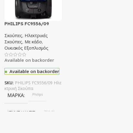
PHILIPS FC9556/09
Ηλεκτρική Σκούπα
Σκούπες
,
Ηλεκτρικές
Σκούπες
,
Με κάδο
,
Οικιακός Εξοπλισμός
Available on backorder
Available on backorder
SKU:
PHILIPS FC9556/09 Ηλε
κτρική Σκούπα
ΜΆΡΚΑ
Philips
ΙΣΧΎΣ WATT
750 W
ΣΥΛΛΟΓΉ ΣΚΌΝΗΣ