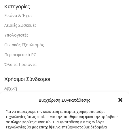
Κατηγορίες
Εικόνα & ΄Ήχος
Λευκές Συσκευές
Υπολογιστές
Οικιακός Εξοπλισμός
Περιρεφειακά PC
Όλα τα Προϊόντα
Χρήσιμοι Σύνδεσμοι
Αρχική
Υπηρεσίες
Διαχείριση Συγκατάθεσης
Αποστολή & Επιστροφές
Για να παρέχουμε την καλύτερη εμπειρία, χρησιμοποιούμε
τεχνολογίες όπως cookies για την αποθήκευση ή/και την πρόσβαση
Τρόποι Πληρωμής
σε πληροφορίες συσκευών. Η συγκατάθεση για τις εν λόγω
Εντοπισμός Παραγγελίας
τεχνολογίες θα μας επιτρέψει να επεξεργαστούμε δεδομένα