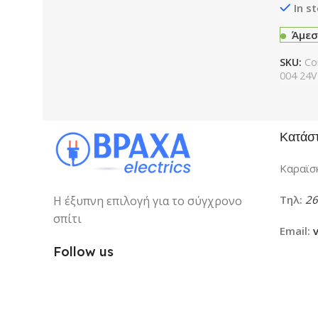
In s
Άμεσ
SKU:
Co
004 24V
Κατάσ
Καραϊσκ
Τηλ:
26
Η έξυπνη επιλογή για το σύγχρονο
σπίτι
Email:
Follow us