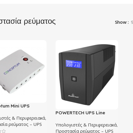
τασία ρεύματος
Show
tum Mini UPS
4 24V
POWERTECH UPS Line
ιστές & Περιφερειακά
,
Interactive PT-1295 με
σία ρεύματος – UPS
Υπολογιστές & Περιφερειακά
,
οθόνη, 850VA, 510W, 2x
Προστασία ρεύματος – UPS
Schuko