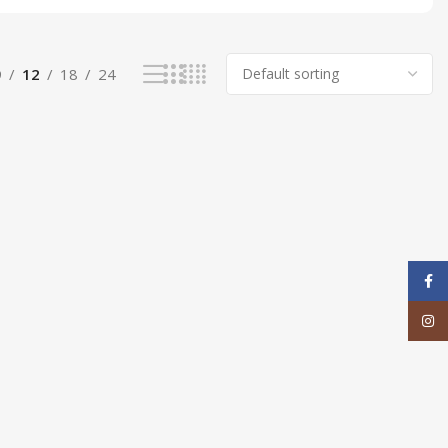
9
12
18
24
Face
Inst