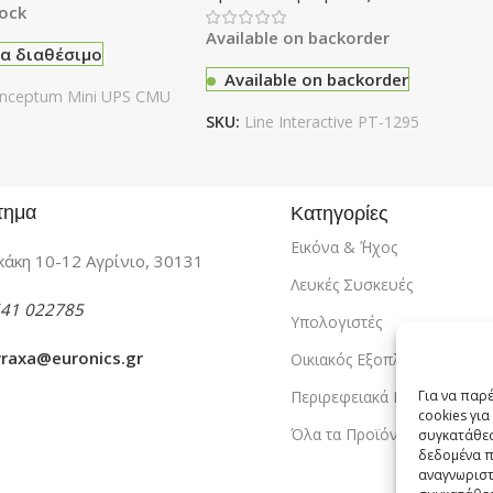
tock
Available on backorder
α διαθέσιμο
Available on backorder
nceptum Mini UPS CMU
SKU:
Line Interactive PT-1295
τημα
Κατηγορίες
Εικόνα & ΄Ήχος
άκη 10-12 Αγρίνιο, 30131
Λευκές Συσκευές
41 022785
Υπολογιστές
vraxa@euronics.gr
Οικιακός Εξοπλισμός
Περιρεφειακά PC
Για να παρ
cookies γι
Όλα τα Προϊόντα
συγκατάθεσ
δεδομένα π
αναγνωριστ