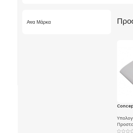
Προσ
Ανα Μάρκα
Concep
CMU00
Υπολογ
Προστα