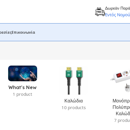
Δωρεάν Παρ
Εντός Νομο
ρεσίες
Επικοινωνία
What's New
1 product
Καλώδια
Μονόπρι
Πολύπρι
10 products
Καλώδ
7 produ