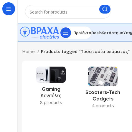
Προϊόντα
Deals
Κατάστημα
Υπη
Home
Products tagged “Προστασία ρεύματος”
Gaming
Scooters-Tech
Κονσόλες
Gadgets
8 products
4 products