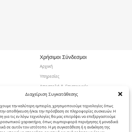
Χρήσιμοι Σύνδεσμοι
Αρχική
Υπηρεσίες
Αποστολή & Επιστροφές
Διαχείριση Συγκατάθεσης
Τρόποι Πληρωμής
Εντοπισμός Παραγγελίας
έχουμε την καλύτερη εμπειρία, χρησιμοποιούμε τεχνολογίες όπως
α την αποθήκευση ή/και την πρόσβαση σε πληροφορίες συσκευών. Η
Λογαριασμός
η για τις εν λόγω τεχνολογίες θα μας επιτρέψει να επεξεργαστούμε
ροσωπικού χαρακτήρα, όπως συμπεριφορά περιήγησης ή μοναδικά
Πολιτική Απορρήτου
ικά σε αυτόν τον ιστότοπο. Η μη συγκατάθεση ή η ανάκληση της