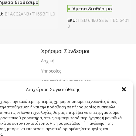
Άμεσα διαθέσιμο
Άμεσα διαθέσιμο
U:
B1ACC2AN3+T16SBF1L0
SKU:
HSB 6460 SS & TBC 6401
0
Χρήσιμοι Σύνδεσμοι
Αρχική
Υπηρεσίες
Αποστολή & Επιστροφές
Διαχείριση Συγκατάθεσης
Τρόποι Πληρωμής
έχουμε την καλύτερη εμπειρία, χρησιμοποιούμε τεχνολογίες όπως
Εντοπισμός Παραγγελίας
α την αποθήκευση ή/και την πρόσβαση σε πληροφορίες συσκευών. Η
Λογαριασμός
η για τις εν λόγω τεχνολογίες θα μας επιτρέψει να επεξεργαστούμε
ροσωπικού χαρακτήρα, όπως συμπεριφορά περιήγησης ή μοναδικά
Πολιτική Απορρήτου
ικά σε αυτόν τον ιστότοπο. Η μη συγκατάθεση ή η ανάκληση της
ης, μπορεί να επηρεάσει αρνητικά ορισμένες λειτουργίες και
Πολιτική Cookies
ς.