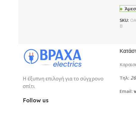
Άμεσ
SKU:
OA
B
Κατάσ
Καραϊσκ
Τηλ:
26
Η έξυπνη επιλογή για το σύγχρονο
σπίτι
Email:
Follow us