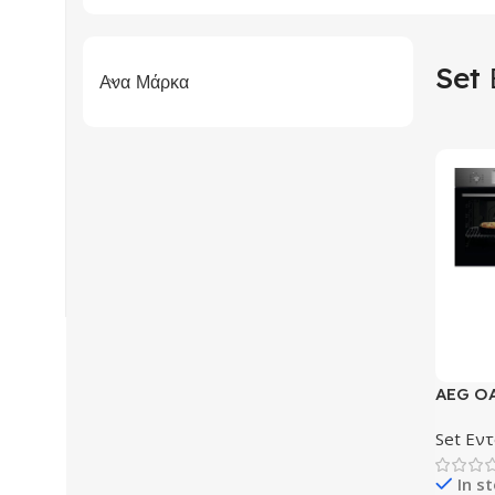
Set 
Ανα Μάρκα
AEG O
Φούρνο
Set Εντ
Κεραμικ
Εντοιχι
In s