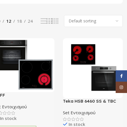
9
12
18
24
Face
Inst
FF
ACC2AN3+T16SBF1L0 Σετ
Teka HSB 6460 SS & TBC
t Εντοιχισμού
ύρνος Εστία
64010 Set Εντοιχισμού
Set Εντοιχισμού
In stock
In stock