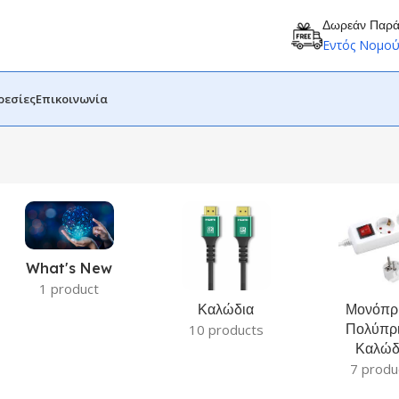
Δωρεάν Παρ
Εντός Νομο
ρεσίες
Επικοινωνία
What's New
1 product
Καλώδια
Μονόπρι
Πολύπρι
10 products
Καλώδ
7 produ