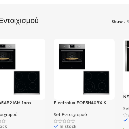
Εντοιχισμού
Show
NE
B1
A5AB21SM Inox
Electrolux EOF3H40BX &
Se
Φο
ς & HK624010XB
EHF6240XXK Inox Set
οιχισμού
Set Εντοιχισμού
ή Εστία Set
Εντοιχισμού
σμού
tock
In stock