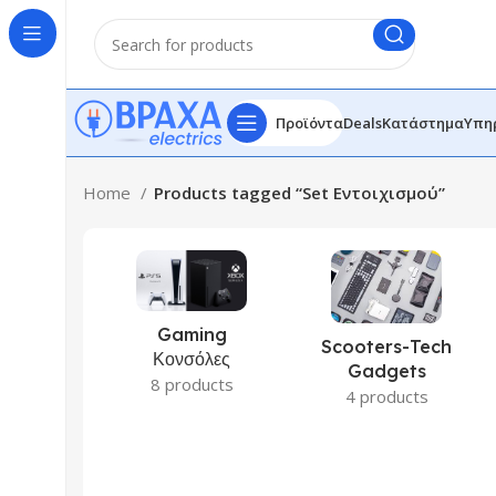
Προϊόντα
Deals
Κατάστημα
Υπη
Home
Products tagged “Set Εντοιχισμού”
Gaming
Scooters-Tech
Κονσόλες
Gadgets
8 products
4 products