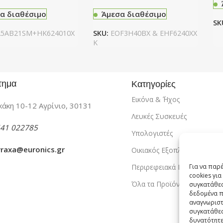
α διαθέσιμο
Άμεσα διαθέσιμο
SK
5AB21SM+HK624010X
SKU:
EOF3H40BX & EHF6240XX
K
τημα
Κατηγορίες
Εικόνα & ΄Ήχος
άκη 10-12 Αγρίνιο, 30131
Λευκές Συσκευές
41 022785
Υπολογιστές
vraxa@euronics.gr
Οικιακός Εξοπλισμός
Για να παρ
Περιρεφειακά PC
cookies γι
Όλα τα Προϊόντα
συγκατάθεσ
δεδομένα π
αναγνωριστ
συγκατάθεσ
δυνατότητε