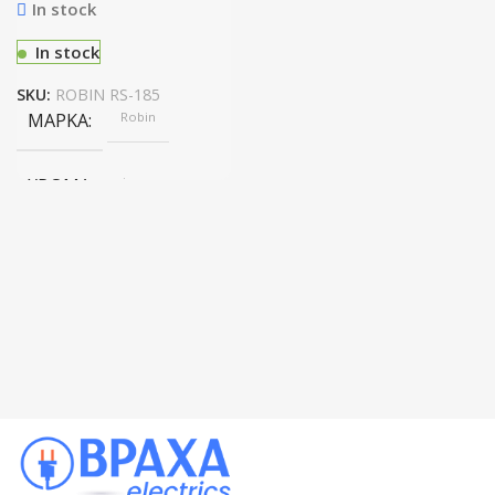
In stock
In stock
SKU:
ROBIN RS-185
ΜΆΡΚΑ
Robin
ΧΡΏΜΑ
inox
ΤΎΠΟΣ ΨΎΞΗΣ
NO FROST