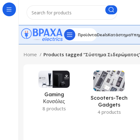
Προϊόντα
Deals
Κατάστημα
Υπη
Home
Products tagged “Σύστημα Σιδερώματος
Gaming
Scooters-Tech
Κονσόλες
Gadgets
8 products
4 products