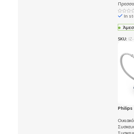
Πρεσσο
In s
Άμεσ
SKU:
IZ
Philip
σιδερώ
Οικιακ
Συσκευ
Συσκευ