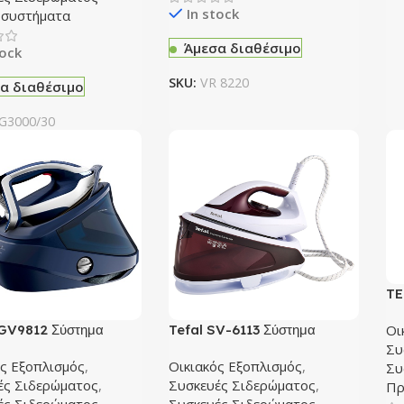
In stock
συστήματα
Άμεσα διαθέσιμο
tock
SKU:
VR 8220
α διαθέσιμο
G3000/30
TE
Σι
Οι
GV9812 Σύστημα
Tefal SV-6113 Σύστημα
Συ
ματος
Σιδερώματος
ός Εξοπλισμός
,
Οικιακός Εξοπλισμός
,
Συ
ές Σιδερώματος
,
Συσκευές Σιδερώματος
,
Πρ