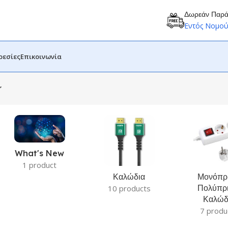
Δωρεάν Παρ
Εντός Νομο
ρεσίες
Επικοινωνία
”
What's New
1 product
Καλώδια
Μονόπρι
Πολύπρι
10 products
Καλώδ
7 produ