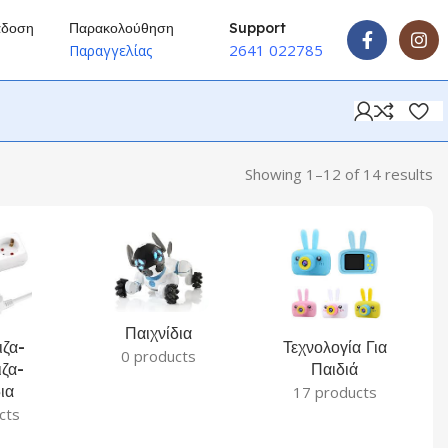
άδοση
Παρακολούθηση
Support
2641 022785
ύ
Παραγγελίας
Showing 1–12 of 14 results
Παιχνίδια
ζα-
Τεχνολογία Για
0 products
ζα-
Παιδιά
ια
17 products
cts