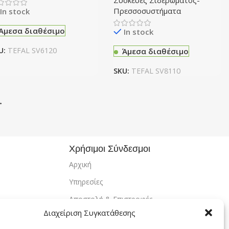
Συσκευές Σιδερώματος-
Πρεσσοσυστήματα
In stock
Άμεσα διαθέσιμο
In stock
U:
TEFAL SV6120
Άμεσα διαθέσιμο
SKU:
TEFAL SV8110
→
Χρήσιμοι Σύνδεσμοι
Αρχική
Υπηρεσίες
Αποστολή & Επιστροφές
Διαχείριση Συγκατάθεσης
Τρόποι Πληρωμής