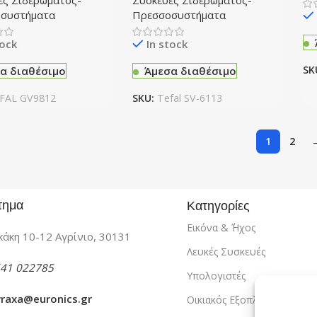
ές Σιδερώματος-
Συσκευές Σιδερώματος-
συστήματα
Πρεσσοσυστήματα
tock
In stock
SK
α διαθέσιμο
Άμεσα διαθέσιμο
FAL GV9812
SKU:
Tefal SV-6113
1
2
τημα
Κατηγορίες
Εικόνα & ΄Ήχος
άκη 10-12 Αγρίνιο, 30131
Λευκές Συσκευές
41 022785
Υπολογιστές
vraxa@euronics.gr
Οικιακός Εξοπλισμός