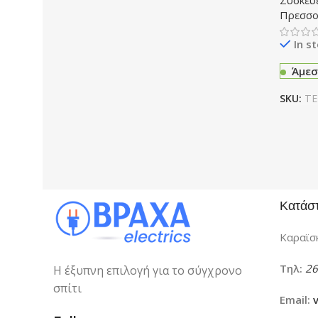
Συσκευ
Πρεσσο
In s
Άμεσ
SKU:
TE
Κατάσ
Καραϊσκ
Τηλ:
26
Η έξυπνη επιλογή για το σύγχρονο
σπίτι
Email: