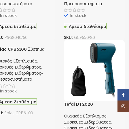
εσσοσυστήματα
Πρεσσοσυστήματα
In stock
In stock
Άμεσα διαθέσιμο
Άμεσα διαθέσιμο
U:
PSG8040/60
SKU:
GC9650/80
lac CPB6100 Σύστημα
δερώματος
κιακός Εξοπλισμός
,
σκευές Σιδερώματος
,
σκευές Σιδερώματος-
εσσοσυστήματα
In stock
Face
Άμεσα διαθέσιμο
Tefal DT2020
Inst
Ατμοκαθαριστής Ρούχων
U:
Solac CPB6100
Οικιακός Εξοπλισμός
,
Χειρός 1300W
Συσκευές Σιδερώματος
,
Συσκευές Σιδερώματος-