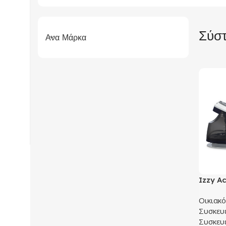
Σύστ
Ανα Μάρκα
Izzy Ac
Σύστημ
Οικιακ
Συσκευ
Συσκευ