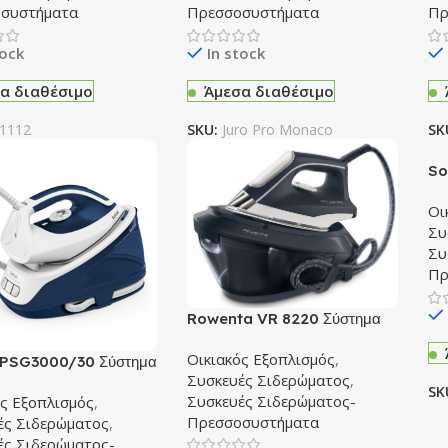
συστήματα
Πρεσσοσυστήματα
Πρ
tock
In stock
α διαθέσιμο
Άμεσα διαθέσιμο
-1112
SKU:
Juro Pro Monaco
SK
So
Σι
Οι
Συ
Συ
Πρ
Rowenta VR 8220 Σύστημα
Σιδερώματος
Οικιακός Εξοπλισμός
,
s PSG3000/30 Σύστημα
Συσκευές Σιδερώματος
,
ματος
SK
Συσκευές Σιδερώματος-
ός Εξοπλισμός
,
Πρεσσοσυστήματα
ές Σιδερώματος
,
ές Σιδερώματος-