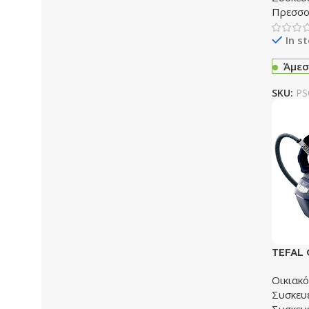
Πρεσσο
In s
Άμεσ
SKU:
PS
TEFAL 
Σιδερώ
Οικιακ
Συσκευ