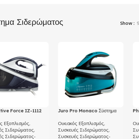
ημα Σιδερώματος
Show
tive Force IZ-1112
Juro Pro Monaco Σύστημα
Ph
α Σιδερώματος
Σιδερώματος
PS
ός Εξοπλισμός
,
Οικιακός Εξοπλισμός
,
Οι
Σι
ές Σιδερώματος
,
Συσκευές Σιδερώματος
,
Συ
ές Σιδερώματος-
Συσκευές Σιδερώματος-
Συ