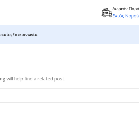
Δωρεάν Παρ
Εντός Νομο
ρεσίες
Επικοινωνία
 will help find a related post.