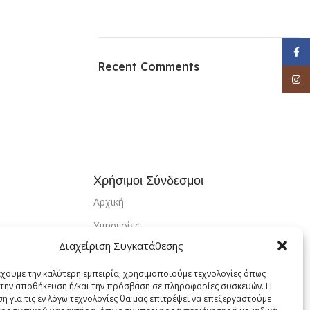
Face
Recent Comments
Inst
Χρήσιμοι Σύνδεσμοι
Αρχική
Υπηρεσίες
Διαχείριση Συγκατάθεσης
Αποστολή & Επιστροφές
Τρόποι Πληρωμής
έχουμε την καλύτερη εμπειρία, χρησιμοποιούμε τεχνολογίες όπως
α την αποθήκευση ή/και την πρόσβαση σε πληροφορίες συσκευών. Η
Εντοπισμός Παραγγελίας
η για τις εν λόγω τεχνολογίες θα μας επιτρέψει να επεξεργαστούμε