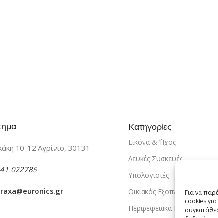
τημα
Κατηγορίες
Εικόνα & ΄Ήχος
άκη 10-12 Αγρίνιο, 30131
Λευκές Συσκευές
41 022785
Υπολογιστές
vraxa@euronics.gr
Οικιακός Εξοπλισμός
Για να παρ
cookies γι
Περιρεφειακά PC
συγκατάθεσ