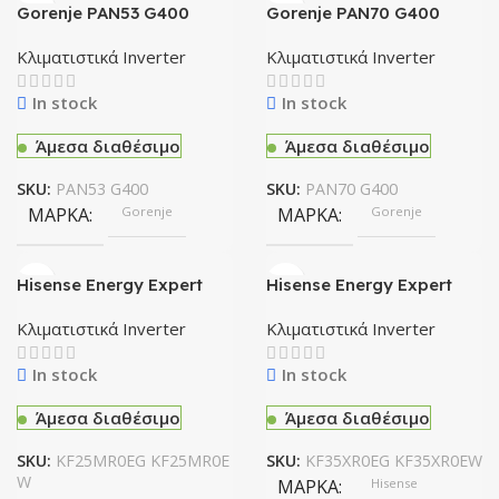
Gorenje PAN53 G400
Gorenje PAN70 G400
18000 Κλιματιστικό
24000 Κλιματιστικό
Inverter BTU A++/A+++ με
Inverter 24000 BTU
Κλιματιστικά Inverter
Κλιματιστικά Inverter
WiFi
A++/A+++ με WiFi
In stock
In stock
Άμεσα διαθέσιμο
Άμεσα διαθέσιμο
SKU:
PAN53 G400
SKU:
PAN70 G400
ΜΆΡΚΑ
Gorenje
ΜΆΡΚΑ
Gorenje
Hisense Energy Expert
Hisense Energy Expert
κλιματιστικό KF25MR0EG
κλιματιστικό KF35XR0EG
KF25MR0EW
KF35XR0EW
Κλιματιστικά Inverter
Κλιματιστικά Inverter
In stock
In stock
Άμεσα διαθέσιμο
Άμεσα διαθέσιμο
SKU:
KF25MR0EG KF25MR0E
SKU:
KF35XR0EG KF35XR0EW
W
ΜΆΡΚΑ
Hisense