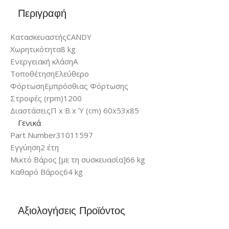
Περιγραφή
Κατασκευαστής
CANDY
Χωρητικότητα
8 kg
Ενεργειακή κλάση
A
Τοποθέτηση
Ελεύθερο
Φόρτωση
Εμπρόσθιας Φόρτωσης
Στροφές (rpm)
1200
Διαστάσεις
Π x Β x Ύ (cm) 60x53x85
Γενικά
Part Number
31011597
Εγγύηση
2 έτη
Μικτό Βάρος [με τη συσκευασία]
66 kg
Καθαρό Βάρος
64 kg
Αξιολογήσεις Προϊόντος