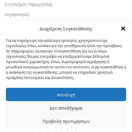
Εντοπισμός Παραγγελίας
Λογαριασμός
Πολιτική Απορρήτου
Διαχείριση Συγκατάθεσης
Πολιτική Cookies
Για να παρέχουμε την καλύτερη εμπειρία, χρησιμοποιούμε
Όροι Χρήσης
τεχνολογίες όπως cookies για την αποθήκευση ή/και την πρόσβαση
σε πληροφορίες συσκευών. Η συγκατάθεση για τις εν λόγω
Επικοινωνία
τεχνολογίες θα μας επιτρέψει να επεξεργαστούμε δεδομένα
προσωπικού χαρακτήρα, όπως συμπεριφορά περιήγησης ή
μοναδικά αναγνωριστικά σε αυτόν τον ιστότοπο. Η μη συγκατάθεση ή
Vrachaelectrics.gr © 2023 - Designed & Powered By
Site-
η ανάκληση της συγκατάθεσης, μπορεί να επηρεάσει αρνητικά
Forge Web Design
.
ορισμένες λειτουργίες και δυνατότητες.
Αποδοχή
Δεν αποδέχομαι
Προβολή προτιμήσεων
0