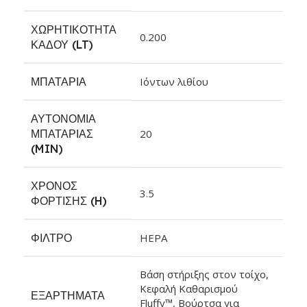
ΧΩΡΗΤΙΚΌΤΗΤΑ
0.200
ΚΆΔΟΥ (LT)
ΜΠΑΤΑΡΊΑ
Ιόντων λιθίου
ΑΥΤΟΝΟΜΊΑ
ΜΠΑΤΑΡΊΑΣ
20
(MIN)
ΧΡΌΝΟΣ
3.5
ΦΌΡΤΙΣΗΣ (H)
ΦΊΛΤΡΟ
HEPA
Βάση στήριξης στον τοίχο,
Κεφαλή Καθαρισμού
ΕΞΑΡΤΉΜΑΤΑ
Fluffy™, Βούρτσα για