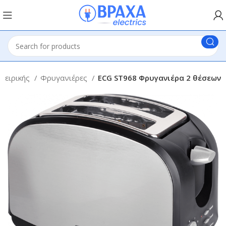
γειρικής
Φρυγανιέρες
ECG ST968 Φρυγανιέρα 2 θέσεων