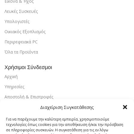
Εικόνα & ΄Ήχος
Λευκές Συσκευές
Υπολογιστές
Οικιακός Εξοπλισμός
Περιρεφειακά PC
Όλα τα Προϊόντα
Χρήσιμοι Σύνδεσμοι
Αρχική
Υπηρεσίες
Αποστολή & Επιστροφές
Τρόποι Πληρωμής
Διαχείριση Συγκατάθεσης
Εντοπισμός Παραγγελίας
Για να παρέχουμε την καλύτερη εμπειρία, χρησιμοποιούμε
τεχνολογίες όπως cookies για την αποθήκευση ή/και την πρόσβαση
Λογαριασμός
σε πληροφορίες συσκευών. Η συγκατάθεση για τις εν λόγω