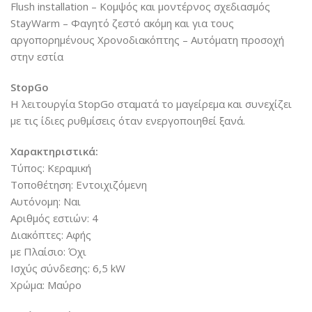
Flush installation
– Κομψός και μοντέρνος σχεδιασμός
StayWarm
– Φαγητό ζεστό ακόμη και για τους
αργοπορημένους
Χρονοδιακόπτης
– Αυτόματη προσοχή
στην εστία
StopGo
Η λειτουργία StopGo σταματά το μαγείρεμα και συνεχίζει
με τις ίδιες ρυθμίσεις όταν ενεργοποιηθεί ξανά.
Χαρακτηριστικά:
Τύπος: Κεραμική
Τοποθέτηση: Εντοιχιζόμενη
Αυτόνομη: Ναι
Αριθμός εστιών: 4
Διακόπτες: Αφής
με Πλαίσιο: Όχι
Ισχύς σύνδεσης: 6,5 kW
Χρώμα: Μαύρο