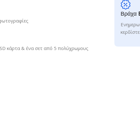
Βράχα 
 φωτογραφίες
Ενημερωθ
κερδίστε
 SD κάρτα & ένα σετ από 5 πολύχρωμους