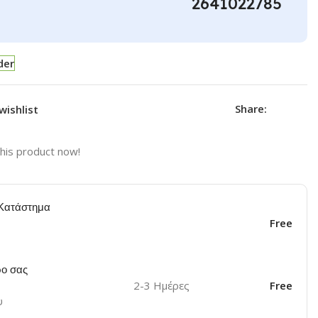
2641022785
der
Share:
wishlist
his product now!
Κατάστημα
Free
ο σας
2-3 Ημέρες
Free
υ