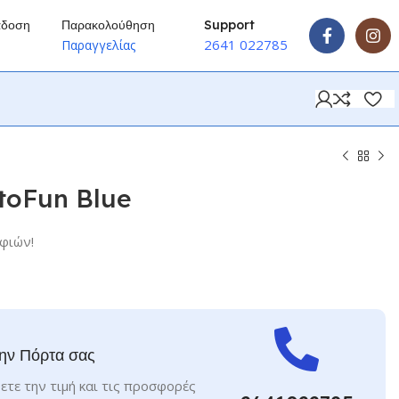
άδοση
Παρακολούθηση
Support
2641 022785
ύ
Παραγγελίας
toFun Blue
φιών!
ην Πόρτα σας
ετε την τιμή και τις προσφορές