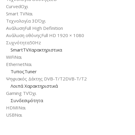
Curved
Οχι
Smart TV
Ναι
Τεχνολογία 3D
Όχι
Ανάλυση
Full High Definition
Ανάλυση οθόνης
Full HD 1920 × 1080
Συχνότητα
50Hz
SmartTVΧαρακτηριστικα
WiFi
Ναι
Ethernet
Ναι
ΤυποςTuner
Ψηφιακός Δέκτης DVB-T/T2
DVB-T/T2
Λοιπά Χαρακτηριστικά
Gaming TV
Όχι
Συνδεσιμότητα
HDMI
Ναι
USB
Ναι