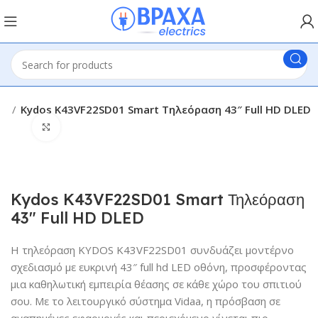
ις
Kydos K43VF22SD01 Smart Τηλεόραση 43″ Full HD DLED
Click to enlarge
Kydos K43VF22SD01 Smart Τηλεόραση
43″ Full HD DLED
Η τηλεόραση KYDOS K43VF22SD01 συνδυάζει μοντέρνο
σχεδιασμό με ευκρινή 43″ full hd LED οθόνη, προσφέροντας
μια καθηλωτική εμπειρία θέασης σε κάθε χώρο του σπιτιού
σου. Με το λειτουργικό σύστημα Vidaa, η πρόσβαση σε