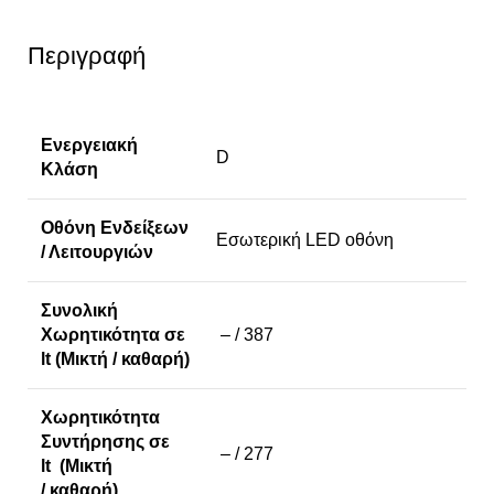
Περιγραφή
Ενεργειακή
D
Κλάση
Οθόνη Ενδείξεων
Εσωτερική LED οθόνη
/ Λειτουργιών
Συνολική
Χωρητικότητα σε
– / 387
lt (Μικτή / καθαρή)
Χωρητικότητα
Συντήρησης σε
– / 277
lt (Μικτή
/ καθαρή)