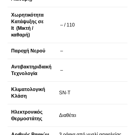
Χωρητικότητα
Κατάψυξης σε
– / 110
lt (Μικτή /
καθαρή)
Παροχή Νερού
–
Αντιβακτηριδιακή
–
Τεχνολογία
Κλιματολογική
SN-T
Κλάση
Ηλεκτρονικός
Διαθέτει
Θερμοστάτης
Αριθμός Ραφιών
3 ράφια από γυαλί ασφαλείας