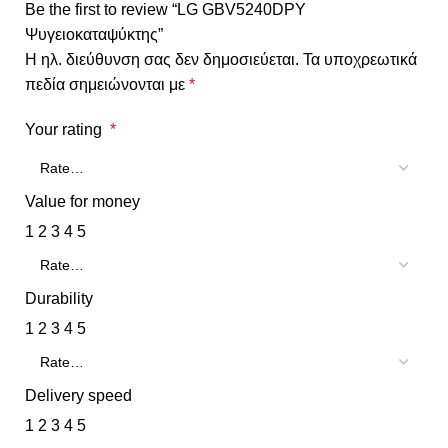
Be the first to review “LG GBV5240DPY
Ψυγειοκαταψύκτης”
Η ηλ. διεύθυνση σας δεν δημοσιεύεται.
Τα υποχρεωτικά
πεδία σημειώνονται με
*
Your rating
*
Value for money
1
2
3
4
5
Durability
1
2
3
4
5
Delivery speed
1
2
3
4
5