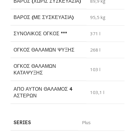
ΒΆΡΟΣ (ΧΩΡΊΣ ΣΥΣΚΕΥΑΣΊΑ)
89,9 kg
ΒΆΡΟΣ (ΜΕ ΣΥΣΚΕΥΑΣΊΑ)
95,5 kg
ΣΥΝΟΛΙΚΌΣ ΌΓΚΟΣ
***
371 l
ΌΓΚΟΣ ΘΑΛΆΜΩΝ ΨΎΞΗΣ
268 l
ΌΓΚΟΣ ΘΑΛΆΜΩΝ
103 l
ΚΑΤΆΨΥΞΗΣ
ΑΠΌ ΑΥΤΌΝ ΘΆΛΑΜΟΣ 4
103,1 l
ΑΣΤΈΡΩΝ
SERIES
Plus