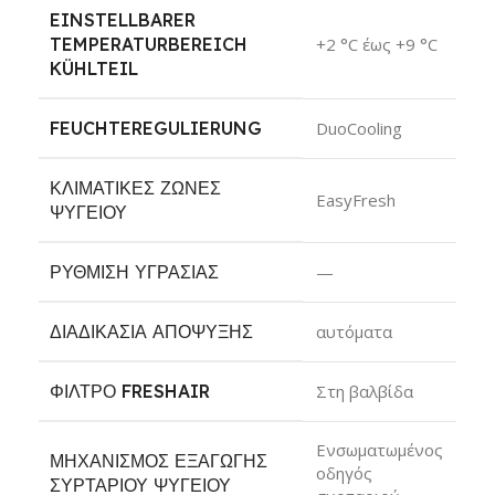
EINSTELLBARER
TEMPERATURBEREICH
+2 °C έως +9 °C
KÜHLTEIL
FEUCHTEREGULIERUNG
DuoCooling
ΚΛΙΜΑΤΙΚΈΣ ΖΏΝΕΣ
EasyFresh
ΨΥΓΕΊΟΥ
ΡΎΘΜΙΣΗ ΥΓΡΑΣΊΑΣ
—
ΔΙΑΔΙΚΑΣΊΑ ΑΠΌΨΥΞΗΣ
αυτόματα
ΦΊΛΤΡΟ FRESHAIR
Στη βαλβίδα
Ενσωματωμένος
ΜΗΧΑΝΙΣΜΌΣ ΕΞΑΓΩΓΉΣ
οδηγός
ΣΥΡΤΑΡΙΟΎ ΨΥΓΕΊΟΥ