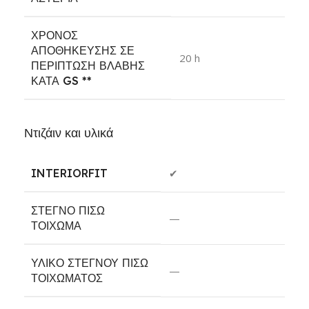
ΧΡΌΝΟΣ
ΑΠΟΘΉΚΕΥΣΗΣ ΣΕ
20 h
ΠΕΡΊΠΤΩΣΗ ΒΛΆΒΗΣ
ΚΑΤΆ GS
**
Ντιζάιν και υλικά
INTERIORFIT
✔
ΣΤΕΓΝΌ ΠΊΣΩ
—
ΤΟΊΧΩΜΑ
ΥΛΙΚΌ ΣΤΕΓΝΟΎ ΠΊΣΩ
—
ΤΟΙΧΏΜΑΤΟΣ