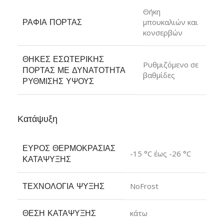
Θήκη
ΡΆΦΙΑ ΠΌΡΤΑΣ
μπουκαλιών και
κονσερβών
ΘΉΚΕΣ ΕΣΩΤΕΡΙΚΉΣ
Ρυθμιζόμενο σε
ΠΌΡΤΑΣ ΜΕ ΔΥΝΑΤΌΤΗΤΑ
βαθμίδες
ΡΎΘΜΙΣΗΣ ΎΨΟΥΣ
Κατάψυξη
ΕΎΡΟΣ ΘΕΡΜΟΚΡΑΣΊΑΣ
-15 °C έως -26 °C
ΚΑΤΆΨΥΞΗΣ
ΤΕΧΝΟΛΟΓΊΑ ΨΎΞΗΣ
NoFrost
ΘΈΣΗ ΚΑΤΆΨΥΞΗΣ
κάτω