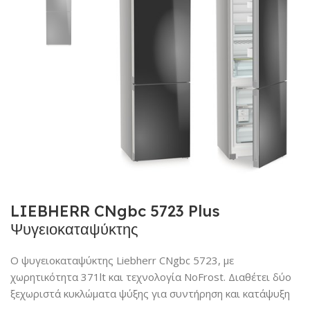
LIEBHERR CNgbc 5723 Plus
Ψυγειοκαταψύκτης
Ο ψυγειοκαταψύκτης Liebherr CNgbc 5723, με
χωρητικότητα 371lt και τεχνολογία NoFrost. Διαθέτει δύο
ξεχωριστά κυκλώματα ψύξης για συντήρηση και κατάψυξη