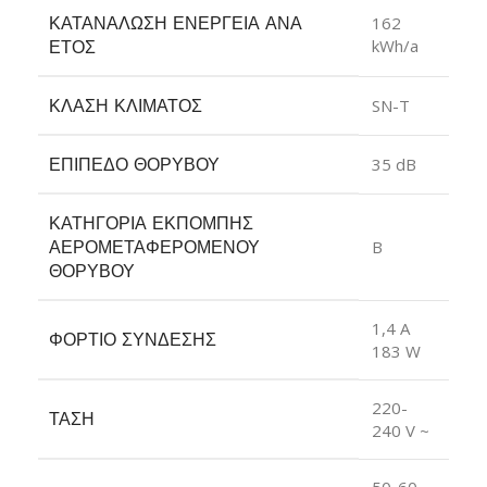
ΚΑΤΑΝΆΛΩΣΗ ΕΝΈΡΓΕΙΑ ΑΝΆ
162
kWh/a
ΈΤΟΣ
ΚΛΆΣΗ ΚΛΊΜΑΤΟΣ
SN-T
ΕΠΊΠΕΔΟ ΘΟΡΎΒΟΥ
35 dB
ΚΑΤΗΓΟΡΊΑ ΕΚΠΟΜΠΉΣ
ΑΕΡΟΜΕΤΑΦΕΡΌΜΕΝΟΥ
B
ΘΟΡΎΒΟΥ
1,4 A
ΦΟΡΤΊΟ ΣΎΝΔΕΣΗΣ
183 W
220-
ΤΆΣΗ
240 V ~
50-60