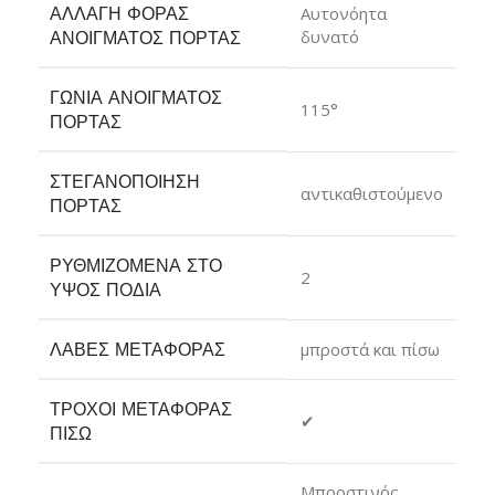
ΑΛΛΑΓΉ ΦΟΡΆΣ
Αυτονόητα
δυνατό
ΑΝΟΊΓΜΑΤΟΣ ΠΌΡΤΑΣ
ΓΩΝΊΑ ΑΝΟΊΓΜΑΤΟΣ
115°
ΠΌΡΤΑΣ
ΣΤΕΓΑΝΟΠΟΊΗΣΗ
αντικαθιστούμενο
ΠΌΡΤΑΣ
ΡΥΘΜΙΖΌΜΕΝΑ ΣΤΟ
2
ΎΨΟΣ ΠΌΔΙΑ
ΛΑΒΈΣ ΜΕΤΑΦΟΡΆΣ
μπροστά και πίσω
ΤΡΟΧΟΊ ΜΕΤΑΦΟΡΆΣ
✔
ΠΊΣΩ
Μπροστινός