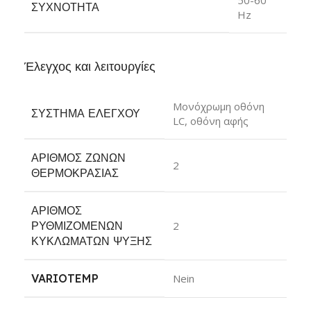
ΣΥΧΝΌΤΗΤΑ
Hz
Έλεγχος και λειτουργίες
Μονόχρωμη οθόνη
ΣΎΣΤΗΜΑ ΕΛΈΓΧΟΥ
LC, οθόνη αφής
ΑΡΙΘΜΌΣ ΖΩΝΏΝ
2
ΘΕΡΜΟΚΡΑΣΊΑΣ
ΑΡΙΘΜΌΣ
ΡΥΘΜΙΖΌΜΕΝΩΝ
2
ΚΥΚΛΩΜΆΤΩΝ ΨΎΞΗΣ
VARIOTEMP
Nein