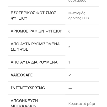
συρταριού
ΕΣΩΤΕΡΙΚΌΣ ΦΩΤΙΣΜΌΣ
Φωτισμός
οροφής LED
ΨΥΓΕΊΟΥ
ΑΡΙΘΜΌΣ ΡΑΦΙΏΝ ΨΥΓΕΊΟΥ
6
ΑΠΌ ΑΥΤΆ ΡΥΘΜΙΖΌΜΕΝΑ
5
ΣΕ ΎΨΟΣ
ΑΠΌ ΑΥΤΆ ΔΙΑΙΡΟΎΜΕΝΑ
1
VARIOSAFE
✔
INFINITYSPRING
—
ΑΠΟΘΉΚΕΥΣΗ
Κυματιστό ράφι
ΜΠΟΥΚΑΛΙΏΝ