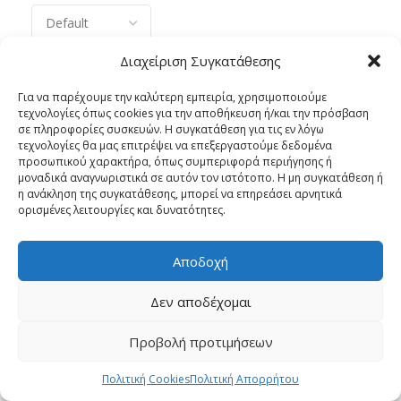
Διαχείριση Συγκατάθεσης
There are no reviews yet.
Για να παρέχουμε την καλύτερη εμπειρία, χρησιμοποιούμε
τεχνολογίες όπως cookies για την αποθήκευση ή/και την πρόσβαση
σε πληροφορίες συσκευών. Η συγκατάθεση για τις εν λόγω
τεχνολογίες θα μας επιτρέψει να επεξεργαστούμε δεδομένα
προσωπικού χαρακτήρα, όπως συμπεριφορά περιήγησης ή
μοναδικά αναγνωριστικά σε αυτόν τον ιστότοπο. Η μη συγκατάθεση ή
η ανάκληση της συγκατάθεσης, μπορεί να επηρεάσει αρνητικά
ορισμένες λειτουργίες και δυνατότητες.
Αποδοχή
Η έξυπνη επιλογή για το σύγχρονο
Δεν αποδέχομαι
σπίτι
Προβολή προτιμήσεων
Follow us
0
Πολιτική Cookies
Πολιτική Απορρήτου
Compare
Wishlist
Cart
Menu