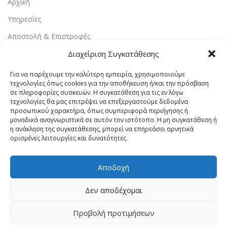
Αρχική
Υπηρεσίες
Αποστολή & Επιστροφές
Τρόποι Πληρωμής
Διαχείριση Συγκατάθεσης
Εντοπισμός Παραγγελίας
Για να παρέχουμε την καλύτερη εμπειρία, χρησιμοποιούμε
τεχνολογίες όπως cookies για την αποθήκευση ή/και την πρόσβαση
Λογαριασμός
σε πληροφορίες συσκευών. Η συγκατάθεση για τις εν λόγω
τεχνολογίες θα μας επιτρέψει να επεξεργαστούμε δεδομένα
Πολιτική Απορρήτου
προσωπικού χαρακτήρα, όπως συμπεριφορά περιήγησης ή
μοναδικά αναγνωριστικά σε αυτόν τον ιστότοπο. Η μη συγκατάθεση ή
Πολιτική Cookies
η ανάκληση της συγκατάθεσης, μπορεί να επηρεάσει αρνητικά
ορισμένες λειτουργίες και δυνατότητες.
Όροι Χρήσης
Επικοινωνία
Αποδοχή
Vrachaelectrics.gr © 2023 - Designed & Powered By
Site-
Δεν αποδέχομαι
Forge Web Design
.
Προβολή προτιμήσεων
0