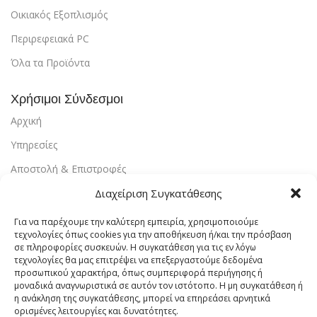
Οικιακός Εξοπλισμός
Περιρεφειακά PC
Όλα τα Προϊόντα
Χρήσιμοι Σύνδεσμοι
Αρχική
Υπηρεσίες
Αποστολή & Επιστροφές
Τρόποι Πληρωμής
Διαχείριση Συγκατάθεσης
Εντοπισμός Παραγγελίας
Για να παρέχουμε την καλύτερη εμπειρία, χρησιμοποιούμε
τεχνολογίες όπως cookies για την αποθήκευση ή/και την πρόσβαση
Λογαριασμός
σε πληροφορίες συσκευών. Η συγκατάθεση για τις εν λόγω
τεχνολογίες θα μας επιτρέψει να επεξεργαστούμε δεδομένα
Πολιτική Απορρήτου
προσωπικού χαρακτήρα, όπως συμπεριφορά περιήγησης ή
μοναδικά αναγνωριστικά σε αυτόν τον ιστότοπο. Η μη συγκατάθεση ή
Πολιτική Cookies
η ανάκληση της συγκατάθεσης, μπορεί να επηρεάσει αρνητικά
ορισμένες λειτουργίες και δυνατότητες.
Όροι Χρήσης