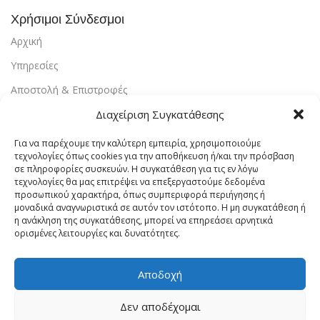
Χρήσιμοι Σύνδεσμοι
Αρχική
Υπηρεσίες
Αποστολή & Επιστροφές
Τρόποι Πληρωμής
Διαχείριση Συγκατάθεσης
Εντοπισμός Παραγγελίας
Για να παρέχουμε την καλύτερη εμπειρία, χρησιμοποιούμε
τεχνολογίες όπως cookies για την αποθήκευση ή/και την πρόσβαση
Λογαριασμός
σε πληροφορίες συσκευών. Η συγκατάθεση για τις εν λόγω
τεχνολογίες θα μας επιτρέψει να επεξεργαστούμε δεδομένα
Πολιτική Απορρήτου
προσωπικού χαρακτήρα, όπως συμπεριφορά περιήγησης ή
μοναδικά αναγνωριστικά σε αυτόν τον ιστότοπο. Η μη συγκατάθεση ή
Πολιτική Cookies
η ανάκληση της συγκατάθεσης, μπορεί να επηρεάσει αρνητικά
ορισμένες λειτουργίες και δυνατότητες.
Όροι Χρήσης
Επικοινωνία
Αποδοχή
Vrachaelectrics.gr © 2023 - Designed & Powered By
Site-
Δεν αποδέχομαι
Forge Web Design
.