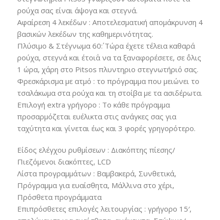
ρούχα σας είναι άψογα και στεγνά.
Αφαίρεση 4 λεκέδων : Aποτελεσματική απομάκρυνση 4
βασικών λεκέδων της καθημερινότητας.
Πλύσιμο & Στέγνωμα 60΄: Τώρα έχετε τέλεια καθαρά
ρούχα, στεγνά και έτοι΅α να τα ξαναφορέσετε, σε ΅όλις
1 ώρα, χάρη στο Pitsos πλυντηριο στεγνωτήριό σας.
Φρεσκάρισμα με ατμό : το πρόγραμμα που μειώνει το
τσαλάκωμα στα ρούχα και τη στοίβα με τα ασιδέρωτα.
Επιλογή extra γρήγορο : Το κάθε πρόγραμμα
προσαρμόζεται ευέλικτα στις ανάγκες σας για
ταχύτητα και γίνεται έως και 3 φορές γρηγορότερο.
Είδος ελέγχου ρυθμίσεων : Διακόπτης πίεσης/
Πιεζόμενοι διακόπτες, LCD
Λίστα προγραμμάτων : Βαμβακερά, Συνθετικά,
Πρόγραμμα για ευαίσθητα, Μάλλινα στο χέρι,
Πρόσθετα προγράμματα
Επιπρόσθετες επιλογές λειτουργίας : γρήγορο 15′,