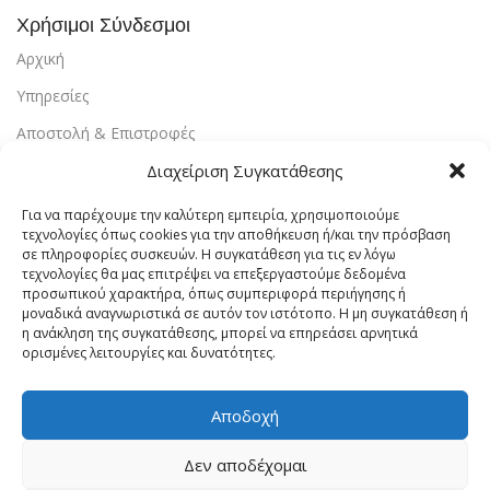
Χρήσιμοι Σύνδεσμοι
Αρχική
Υπηρεσίες
Αποστολή & Επιστροφές
Τρόποι Πληρωμής
Διαχείριση Συγκατάθεσης
Εντοπισμός Παραγγελίας
Για να παρέχουμε την καλύτερη εμπειρία, χρησιμοποιούμε
τεχνολογίες όπως cookies για την αποθήκευση ή/και την πρόσβαση
Λογαριασμός
σε πληροφορίες συσκευών. Η συγκατάθεση για τις εν λόγω
τεχνολογίες θα μας επιτρέψει να επεξεργαστούμε δεδομένα
Πολιτική Απορρήτου
προσωπικού χαρακτήρα, όπως συμπεριφορά περιήγησης ή
μοναδικά αναγνωριστικά σε αυτόν τον ιστότοπο. Η μη συγκατάθεση ή
Πολιτική Cookies
η ανάκληση της συγκατάθεσης, μπορεί να επηρεάσει αρνητικά
ορισμένες λειτουργίες και δυνατότητες.
Όροι Χρήσης
Επικοινωνία
Αποδοχή
Vrachaelectrics.gr © 2023 - Designed & Powered By
Site-
Δεν αποδέχομαι
Forge Web Design
.