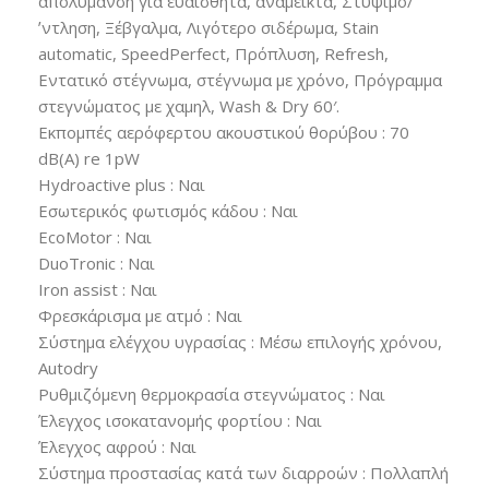
απολύμανση για ευαίσθητα, ανάμεικτα, Στύψιμο/
ʼντληση, Ξέβγαλμα, Λιγότερο σιδέρωμα, Stain
automatic, SpeedPerfect, Πρόπλυση, Refresh,
Εντατικό στέγνωμα, στέγνωμα με χρόνο, Πρόγραμμα
στεγνώματος με χαμηλ, Wash & Dry 60′.
Εκπομπές αερόφερτου ακουστικού θορύβου : 70
dB(A) re 1pW
Hydroactive plus : Ναι
Εσωτερικός φωτισμός κάδου : Ναι
EcoMotor : Ναι
DuoTronic : Ναι
Iron assist : Ναι
Φρεσκάρισμα με ατμό : Ναι
Σύστημα ελέγχου υγρασίας : Μέσω επιλογής χρόνου,
Autodry
Ρυθμιζόμενη θερμοκρασία στεγνώματος : Ναι
Έλεγχος ισοκατανομής φορτίου : Ναι
Έλεγχος αφρού : Ναι
Σύστημα προστασίας κατά των διαρροών : Πολλαπλή