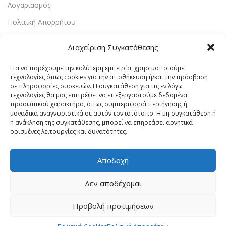
Λογαριασμός
Πολιτική Απορρήτου
Πολιτική Cookies
Διαχείριση Συγκατάθεσης
Όροι Χρήσης
Για να παρέχουμε την καλύτερη εμπειρία, χρησιμοποιούμε
Επικοινωνία
τεχνολογίες όπως cookies για την αποθήκευση ή/και την πρόσβαση
σε πληροφορίες συσκευών. Η συγκατάθεση για τις εν λόγω
τεχνολογίες θα μας επιτρέψει να επεξεργαστούμε δεδομένα
Vrachaelectrics.gr © 2023 - Designed & Powered By
Site-
προσωπικού χαρακτήρα, όπως συμπεριφορά περιήγησης ή
Forge Web Design
.
μοναδικά αναγνωριστικά σε αυτόν τον ιστότοπο. Η μη συγκατάθεση ή
η ανάκληση της συγκατάθεσης, μπορεί να επηρεάσει αρνητικά
ορισμένες λειτουργίες και δυνατότητες.
Αποδοχή
Δεν αποδέχομαι
Προβολή προτιμήσεων
0