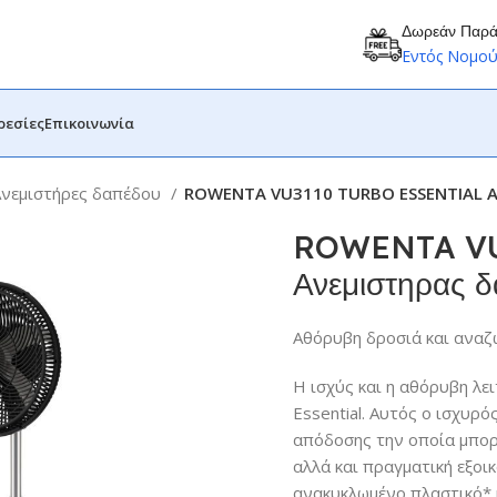
Δωρεάν Παρ
Εντός Νομο
ρεσίες
Επικοινωνία
Ανεμιστήρες δαπέδου
ROWENTA VU3110 TURBO ESSENTIAL 
ROWENTA VU
Ανεμιστηρας 
Αθόρυβη δροσιά και ανα
Η ισχύς και η αθόρυβη λ
Essential. Αυτός ο ισχυρ
απόδοσης την οποία μπορε
αλλά και πραγματική εξο
ανακυκλωμένο πλαστικό* 