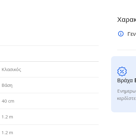
Χαρακ
Γεν
Κλασικός
Βράχα 
Βάση
Ενημερωθ
κερδίστε
40 cm
1.2 m
1.2 m