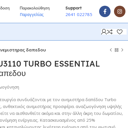
άδοση
Παρακολούθηση
Support
2641 022785
ύ
Παραγγελίας
Ανεμιστηρας δαπεδου
3110 TURBO ESSENTIAL
δαπεδου
ζωογόνηση
ειτουργία συνδυάζονται με τον ανεμιστήρα δαπέδου Turbo
ός, ανθεκτικός ανεμιστήρας προσφέρει αναζωογόνηση υψηλής
ίτε να αισθανθείτε ακόμα και στην άλλη άκρη του δωματίου,
ικονόμηση ενέργειας. Κατασκευασμένος από 25%
και καταναλώνοντας λιγότερη ενέργεια από τον φωτισμό