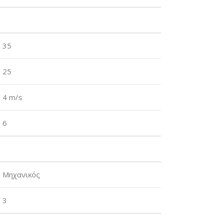
35
25
4 m/s
6
Μηχανικός
3