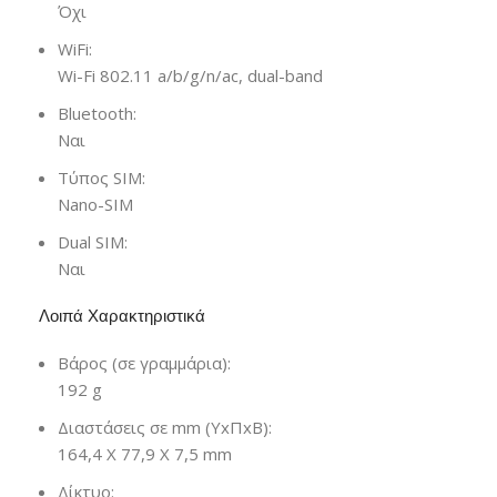
Όχι
WiFi:
Wi-Fi 802.11 a/b/g/n/ac, dual-band
Bluetooth:
Ναι
Τύπος SIM:
Nano-SIM
Dual SIM:
Ναι
Λοιπά Χαρακτηριστικά
Βάρος (σε γραμμάρια):
192 g
Διαστάσεις σε mm (ΥxΠxΒ):
164,4 X 77,9 X 7,5 mm
Δίκτυο: