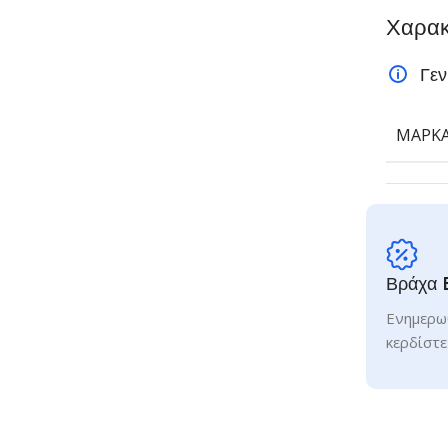
Χαρακ
Γεν
ΜΆΡΚ
Βράχα 
Ενημερωθ
κερδίστε