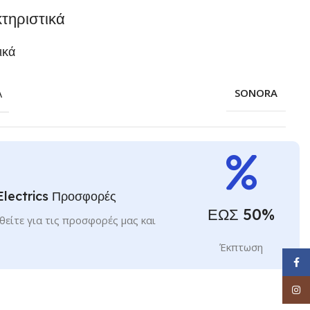
τηριστικά
ικά
Α
SONORA
Electrics Προσφορές
ΕΩΣ 50%
είτε για τις προσφορές μας και
Έκπτωση
Face
Inst