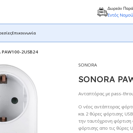
Δωρεάν Παρ
Εντός Νομο
ρεσίες
Επικοινωνία
 PAW100-2USB24
SONORA
SONORA PAW
Ανταπτόρας με pass-throu
Ο νέος αντάπτορας φόρτι
και 2 θύρες φόρτισης USB
την ταυτόχρονη φόρτιση
φόρτισης απο τις θύρες US