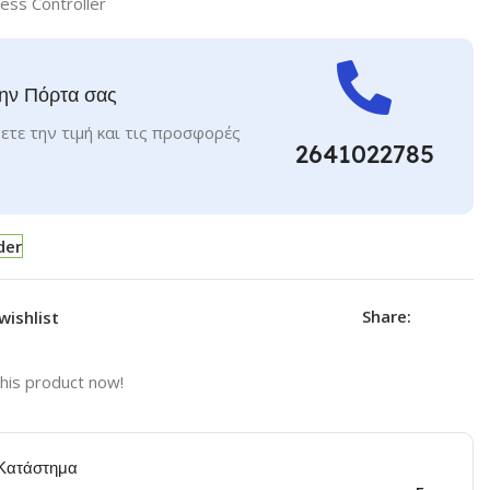
ess Controller
ην Πόρτα σας
ετε την τιμή και τις προσφορές
2641022785
der
Share:
wishlist
his product now!
Κατάστημα