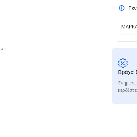
Γεν
ΜΆΡΚ
sor
Βράχα 
Ενημερωθ
κερδίστε