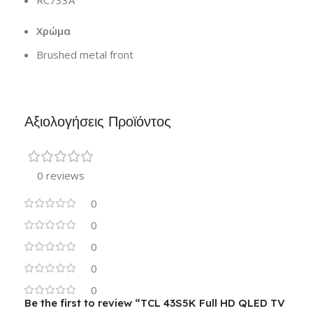
RC733A
Χρώμα
Brushed metal front
Αξιολογήσεις Προϊόντος
0 reviews
0
0
0
0
0
Be the first to review “TCL 43S5K Full HD QLED TV