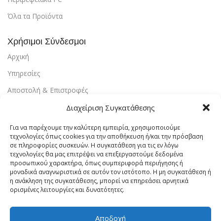
Όλα τα Προϊόντα
Χρήσιμοι Σύνδεσμοι
Αρχική
Υπηρεσίες
Αποστολή & Επιστροφές
Τρόποι Πληρωμής
Διαχείριση Συγκατάθεσης
Εντοπισμός Παραγγελίας
Για να παρέχουμε την καλύτερη εμπειρία, χρησιμοποιούμε
τεχνολογίες όπως cookies για την αποθήκευση ή/και την πρόσβαση
Λογαριασμός
σε πληροφορίες συσκευών. Η συγκατάθεση για τις εν λόγω
τεχνολογίες θα μας επιτρέψει να επεξεργαστούμε δεδομένα
Πολιτική Απορρήτου
προσωπικού χαρακτήρα, όπως συμπεριφορά περιήγησης ή
μοναδικά αναγνωριστικά σε αυτόν τον ιστότοπο. Η μη συγκατάθεση ή
Πολιτική Cookies
η ανάκληση της συγκατάθεσης, μπορεί να επηρεάσει αρνητικά
ορισμένες λειτουργίες και δυνατότητες.
Όροι Χρήσης
Επικοινωνία
Αποδοχή