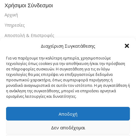
Χρήσιμοι Σύνδεσμοι
Αρχική
Υπηρεσίες
Αποστολή & Επιστροφές
Διαχείριση Συγκατάθεσης
Τρόποι Πληρωμής
Εντοπισμός Παραγγελίας
Για να παρέχουμε την καλύτερη εμπειρία, χρησιμοποιούμε
τεχνολογίες όπως cookies για την αποθήκευση ή/και την πρόσβαση
Λογαριασμός
σε πληροφορίες συσκευών. Η συγκατάθεση για τις εν λόγω
τεχνολογίες θα μας επιτρέψει να επεξεργαστούμε δεδομένα
Πολιτική Απορρήτου
προσωπικού χαρακτήρα, όπως συμπεριφορά περιήγησης ή
μοναδικά αναγνωριστικά σε αυτόν τον ιστότοπο. Η μη συγκατάθεση ή
Πολιτική Cookies
η ανάκληση της συγκατάθεσης, μπορεί να επηρεάσει αρνητικά
ορισμένες λειτουργίες και δυνατότητες.
Όροι Χρήσης
Επικοινωνία
Αποδοχή
Vrachaelectrics.gr © 2023 - Designed & Powered By
Site-
Δεν αποδέχομαι
Forge Web Design
.