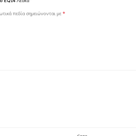
co EQ14 Λευκά”
*
ωτικά πεδία σημειώνονται με
Cons