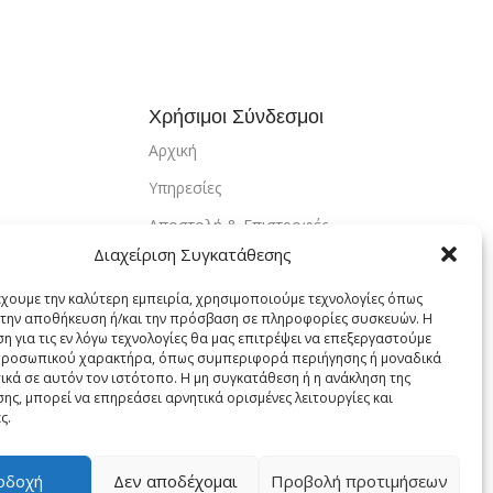
Χρήσιμοι Σύνδεσμοι
Αρχική
Υπηρεσίες
Αποστολή & Επιστροφές
Διαχείριση Συγκατάθεσης
Τρόποι Πληρωμής
Εντοπισμός Παραγγελίας
έχουμε την καλύτερη εμπειρία, χρησιμοποιούμε τεχνολογίες όπως
α την αποθήκευση ή/και την πρόσβαση σε πληροφορίες συσκευών. Η
Λογαριασμός
η για τις εν λόγω τεχνολογίες θα μας επιτρέψει να επεξεργαστούμε
ροσωπικού χαρακτήρα, όπως συμπεριφορά περιήγησης ή μοναδικά
Πολιτική Απορρήτου
ικά σε αυτόν τον ιστότοπο. Η μη συγκατάθεση ή η ανάκληση της
ης, μπορεί να επηρεάσει αρνητικά ορισμένες λειτουργίες και
Πολιτική Cookies
ς.
Όροι Χρήσης
οδοχή
Δεν αποδέχομαι
Προβολή προτιμήσεων
Επικοινωνία