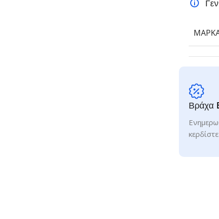
Γεν
ΜΆΡΚ
Βράχα 
Ενημερωθ
κερδίστε