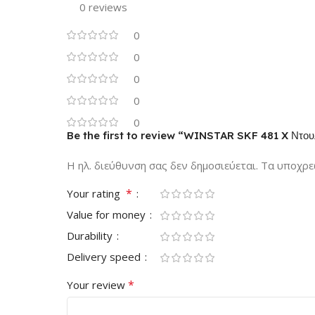
0 reviews
0
0
0
0
0
Be the first to review “WINSTAR SKF 481 X Ντο
Η ηλ. διεύθυνση σας δεν δημοσιεύεται.
Τα υποχρε
*
Your rating
Value for money
Durability
Delivery speed
*
Your review