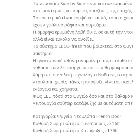
Το ντουλάπι Side by Side είναι κατασκευασμένο
στις μοντέρνες και κομψές κουζίνες της εποχής.
Το εσωτερικό είναι κομψό και απλό, τόσο ο χώ
έχουν γυάλινα ράφια και συρτάρια.
Η όμορφα κρυμμένη λαβή δίνει σε αυτή την ντου
αλλά είναι εύκολο να ανοίξει.
Το σύστημα LECO-fresh που βρίσκεται στο ψυγεί
βακτήρια.
Η ηλεκτρονική οθόνη αναμμένη η πόρτα καθιστά
ρύθμιση των λειτουργιών και των θερμοκρασιώ
Χάρη στη συνολική τεχνολογία NoFrost, ο αέρα
ντουλάπι, χωρίς πάγο, η απόψυξη γίνεται παρε
ενέργεια και χρήματα.
Φως LED τόσο στο ψυγείο όσο και στο θάλαμο 
Λειτουργία σούπερ κατάψυξης με αυτόματη απε
Κατηγορία: Ψυγείο Ντουλάπα French Door
Καθαρή Χωρητικότητα Συντήρησης : 316lt
Καθαρή Χωρητικότητα Κατάψυξης : 176lt