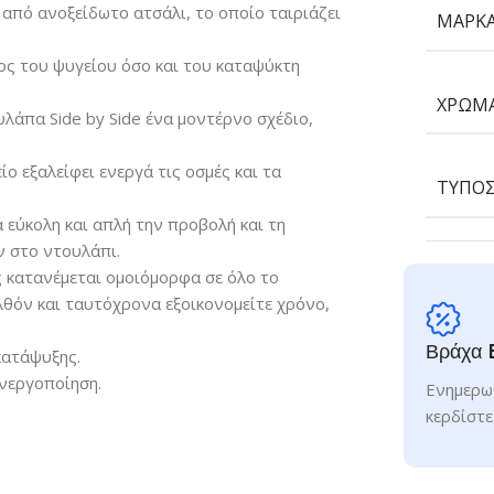
 από ανοξείδωτο ατσάλι, το οποίο ταιριάζει
ΜΆΡΚ
ρος του ψυγείου όσο και του καταψύκτη
ΧΡΏΜ
λάπα Side by Side ένα μοντέρνο σχέδιο,
ο εξαλείφει ενεργά τις οσμές και τα
ΤΎΠΟΣ
 εύκολη και απλή την προβολή και τη
ν στο ντουλάπι.
ς κατανέμεται ομοιόμορφα σε όλο το
λθόν και ταυτόχρονα εξοικονομείτε χρόνο,
Βράχα 
κατάψυξης.
νεργοποίηση.
Ενημερωθ
κερδίστε