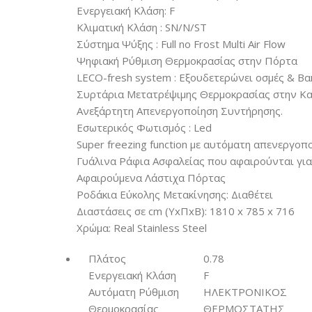
Ενεργειακή Κλάση: F
Κλιματική Κλάση : SN/N/ST
Σύστημα Ψύξης : Full no Frost Multi Air Flow
Ψηφιακή Ρύθμιση Θερμοκρασίας στην Πόρτα
LECO-fresh system : Εξουδετερώνει οσμές & Βα
Συρτάρια Μετατρέψιμης Θερμοκρασίας στην Κα
Ανεξάρτητη Απενεργοποίηση Συντήρησης.
Εσωτερικός Φωτισμός : Led
Super freezing function με αυτόματη απενεργοπο
Γυάλινα Ράφια Ασφαλείας που αφαιρούνται για 
Αφαιρούμενα Λάστιχα Πόρτας
Ροδάκια Εύκολης Μετακίνησης: Διαθέτει
Διαστάσεις σε cm (ΥxΠxΒ): 1810 x 785 x 716
Χρώμα: Real Stainless Steel
Πλάτος
0.78
Ενεργειακή Κλάση
F
Αυτόματη Ρύθμιση
ΗΛΕΚΤΡΟΝΙΚΟΣ
Θερμοκρασίας
ΘΕΡΜΟΣΤΑΤΗΣ