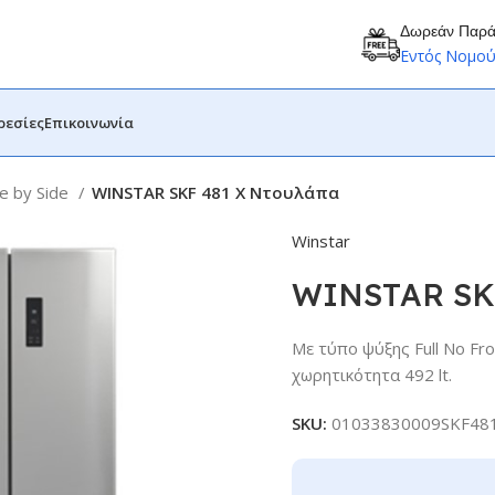
Δωρεάν Παρ
Εντός Νομο
ρεσίες
Επικοινωνία
e by Side
WINSTAR SKF 481 X Ντουλάπα
Winstar
WINSTAR SKF
Με τύπο ψύξης Full No Fro
χωρητικότητα 492 lt.
SKU:
01033830009SKF48