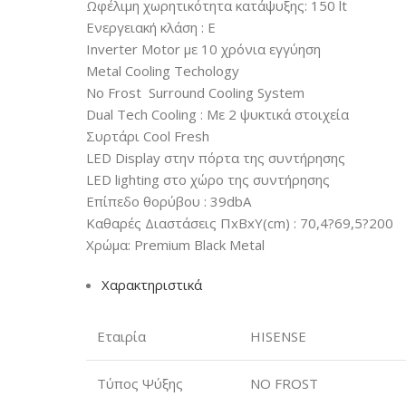
Ωφέλιμη χωρητικότητα κατάψυξης: 150 lt
Ενεργειακή κλάση : E
Inverter Motor με 10 χρόνια εγγύηση
Metal Cooling Techology
No Frost  Surround Cooling System
Dual Tech Cooling : Με 2 ψυκτικά στοιχεία
Συρτάρι Cool Fresh
LED Display στην πόρτα της συντήρησης
LED lighting στο χώρο της συντήρησης
Επίπεδο θορύβου : 39dbA
Καθαρές Διαστάσεις ΠxΒxΥ(cm) : 70,4?69,5?200
Χρώμα: Premium Black Metal
Χαρακτηριστικά
Εταιρία
HISENSE
Τύπος Ψύξης
NO FROST