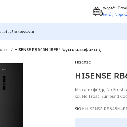
Δωρεάν Παρ
Εντός Νομο
ρεσίες
Επικοινωνία
κτες
HISENSE RB645N4BFE Ψυγειοκαταψύκτης
Hisense
HISENSE RB6
Με τύπο ψύξης No Frost, 
και No Frost  Surround Co
SKU:
HISENSE RB645N4B