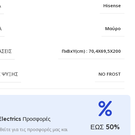
Α
Hisense
Α
Μαύρο
ΆΣΕΙΣ
ΠxΒxΥ(cm) : 70,4X69,5X200
 ΨΎΞΗΣ
NO FROST
Electrics Προσφορές
ΕΩΣ 50%
είτε για τις προσφορές μας και