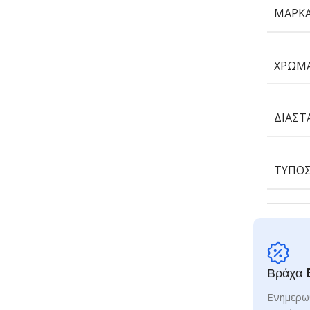
ΜΆΡΚ
ΧΡΏΜ
ΔΙΑΣΤ
ΤΎΠΟΣ
Βράχα 
Ενημερωθ