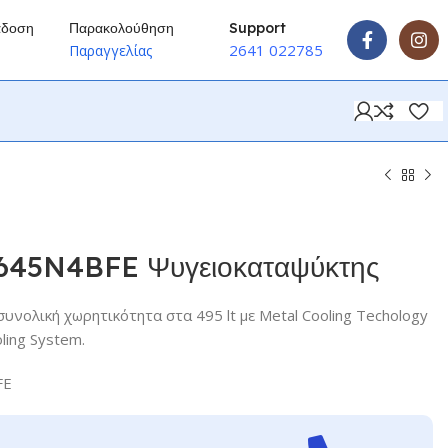
άδοση
Παρακολούθηση
Support
2641 022785
ύ
Παραγγελίας
45N4BFE Ψυγειοκαταψύκτης
συνολική χωρητικότητα στα 495 lt με Metal Cooling Techology
oling System.
FE