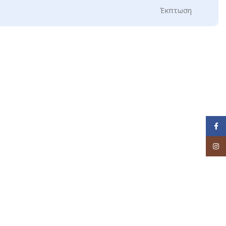
Έκπτωση
Face
Inst